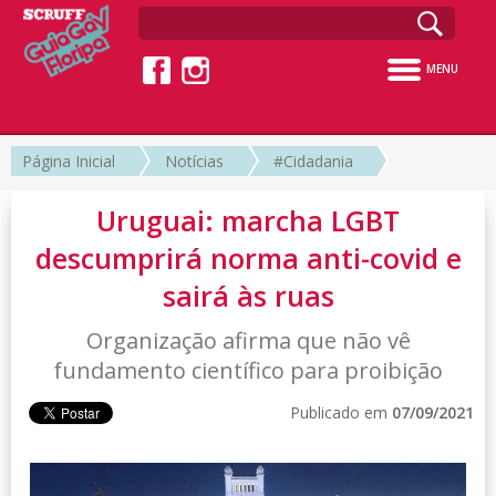
MENU
Página Inicial
Notícias
#Cidadania
Uruguai: marcha LGBT
descumprirá norma anti-covid e
sairá às ruas
Organização afirma que não vê
fundamento científico para proibição
Publicado em
07/09/2021