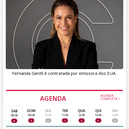
Fernanda Gentil é contratada por emissora dos EUA
AGENDA
AGENDA
COMPLETA >
DOM
SEG
TER
QUA
QUI
SEX
SAB
09/08
10/08
11/08
12/08
13/08
14/08
08/08
3
0
1
2
2
0
6