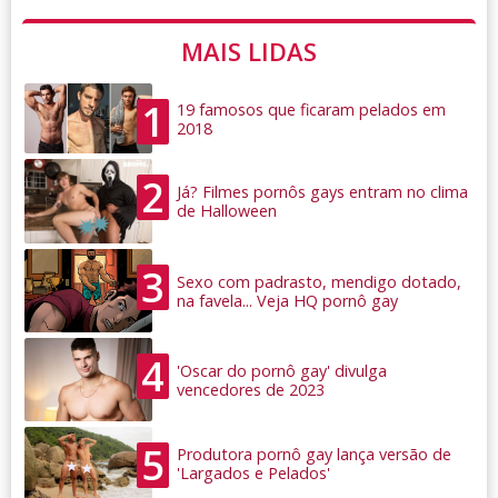
MAIS LIDAS
1
19 famosos que ficaram pelados em
2018
2
Já? Filmes pornôs gays entram no clima
de Halloween
3
Sexo com padrasto, mendigo dotado,
na favela... Veja HQ pornô gay
4
'Oscar do pornô gay' divulga
vencedores de 2023
5
Produtora pornô gay lança versão de
'Largados e Pelados'