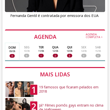
Fernanda Gentil é contratada por emissora dos EUA
AGENDA
AGENDA
COMPLETA >
SEG
TER
QUA
QUI
SEX
SAB
DOM
10/08
11/08
12/08
13/08
14/08
15/08
09/08
0
1
2
2
0
0
3
MAIS LIDAS
1
19 famosos que ficaram pelados em
2018
2
Já? Filmes pornôs gays entram no clima
de Halloween