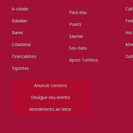
A cidade
Cul
Para elas
Baladas
Fes
Points
Bares
Hot
Saunas
Cidadania
Ati
Sex clubs
Cine/cabines
Out
Apoio Turístico
Esportes
Anuncie conosco
Divulgue seu evento
Atendimento ao leitor