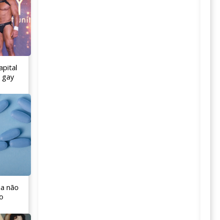
apital
o gay
 a não
o