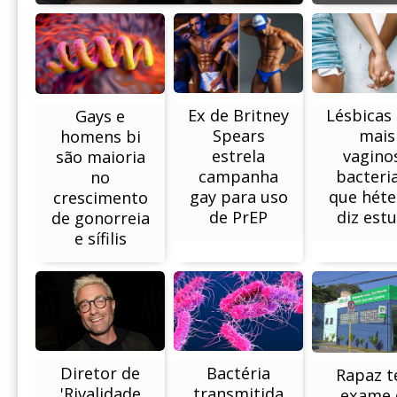
Lésbicas
Ex de Britney
Gays e
mais
Spears
homens bi
vagino
estrela
são maioria
bacteri
campanha
no
que héte
gay para uso
crescimento
diz est
de PrEP
de gonorreia
e sífilis
Bactéria
Diretor de
Rapaz 
transmitida
'Rivalidade
exame 