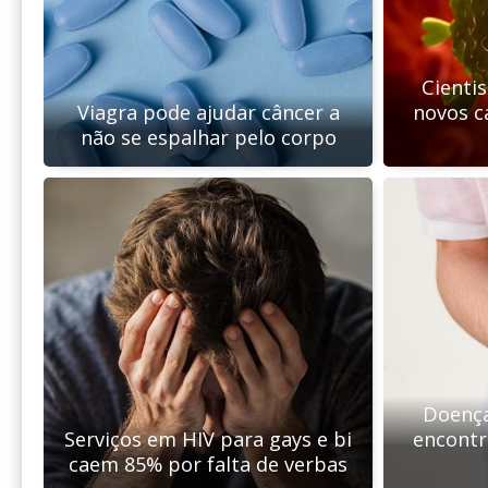
Cienti
Viagra pode ajudar câncer a
novos c
não se espalhar pelo corpo
Doença
Serviços em HIV para gays e bi
encont
caem 85% por falta de verbas