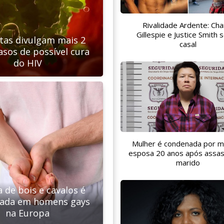
Rivalidade Ardente: Char
Gillespie e Justice Smith 
stas divulgam mais 2
casal
asos de possível cura
do HIV
Mulher é condenada por m
esposa 20 anos após assas
marido
 de bois e cavalos é
rada em homens gays
na Europa