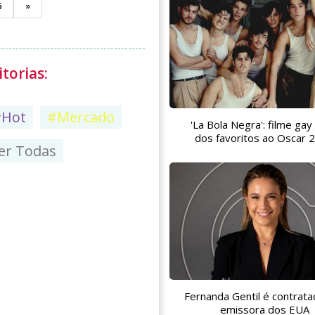
6
»
torias:
#Hot
#Mercado
'La Bola Negra': filme gay
dos favoritos ao Oscar 
er Todas
Fernanda Gentil é contrata
emissora dos EUA