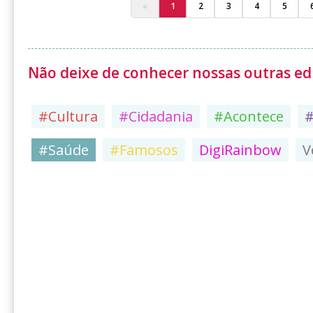
«
1
2
3
4
5
Não deixe de conhecer nossas outras edi
#Cultura
#Cidadania
#Acontece
#Saúde
#Famosos
DigiRainbow
V