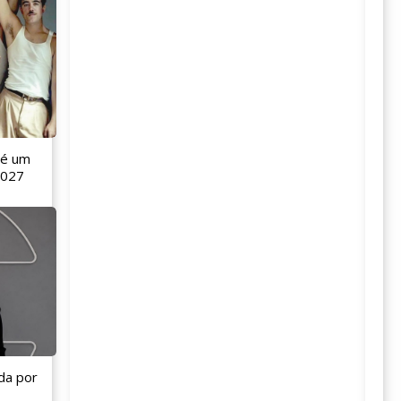
 é um
2027
da por