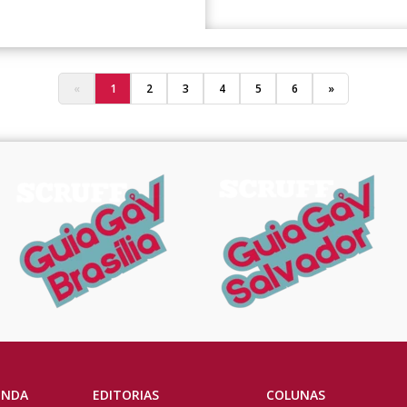
«
1
2
3
4
5
6
»
ENDA
EDITORIAS
COLUNAS