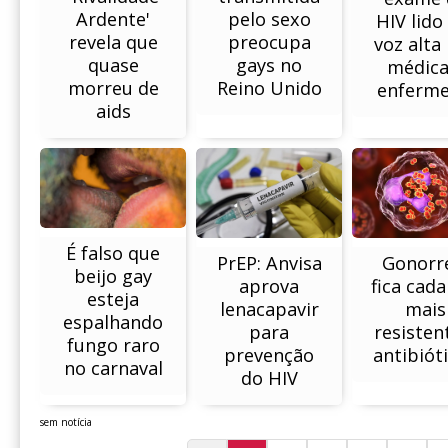
pelo sexo
Ardente'
HIV lido
preocupa
revela que
voz alta
gays no
quase
médica
Reino Unido
morreu de
enferme
aids
É falso que
PrEP: Anvisa
Gonorr
beijo gay
aprova
fica cada
esteja
lenacapavir
mais
espalhando
para
resisten
fungo raro
prevenção
antibiót
no carnaval
do HIV
sem notícia