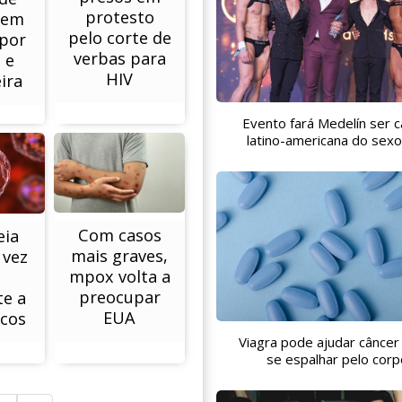
protesto
 em
pelo corte de
 por
verbas para
 e
HIV
ira
Evento fará Medelín ser c
latino-americana do sex
Com casos
eia
mais graves,
 vez
mpox volta a
preocupar
te a
EUA
icos
Viagra pode ajudar câncer
se espalhar pelo corp