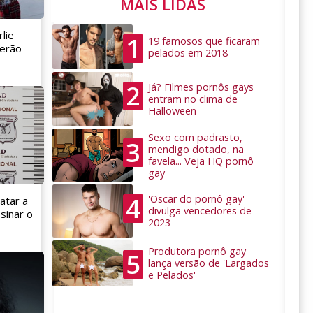
MAIS LIDAS
lie
1
19 famosos que ficaram
serão
pelados em 2018
2
Já? Filmes pornôs gays
entram no clima de
Halloween
Sexo com padrasto,
3
mendigo dotado, na
favela... Veja HQ pornô
gay
4
'Oscar do pornô gay'
atar a
divulga vencedores de
sinar o
2023
Produtora pornô gay
5
lança versão de 'Largados
e Pelados'