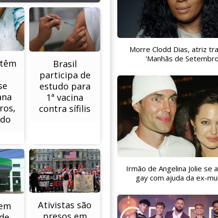
Morre Clodd Dias, atriz tr
'Manhãs de Setembro
 têm
Brasil
participa de
se
estudo para
ana
1ª vacina
ros,
contra sífilis
udo
Irmão de Angelina Jolie se
gay com ajuda da ex-mu
Ativistas são
tem
presos em
de