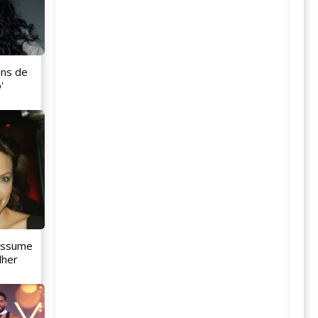
ans de
'
 assume
lher