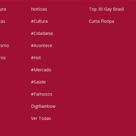
tura
Notícias
Top 30 Gay Brasil
tas
#Cultura
Curta Floripa
#Cidadania
vismo
#Acontece
ros
#Hot
#Mercado
#Saúde
#Famosos
DigiRainbow
Ver Todas