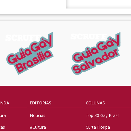
ENDA
EDITORIAS
COLUNAS
tura
Notícias
Top 30 Gay Brasil
tas
#Cultura
Curta Floripa