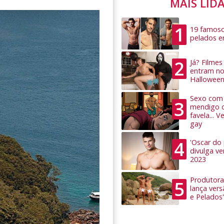
MAIS LID
1
19 famoso
pelados 
2
Já? Filme
entram no
Hallowee
Sexo com 
3
mendigo 
favela... 
gay
4
'Oscar do
divulga v
2023
Produtora
5
lança ver
e Pelados'