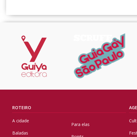
ROTEIRO
AG
A cidade
Cul
Para elas
Baladas
Fes
Points