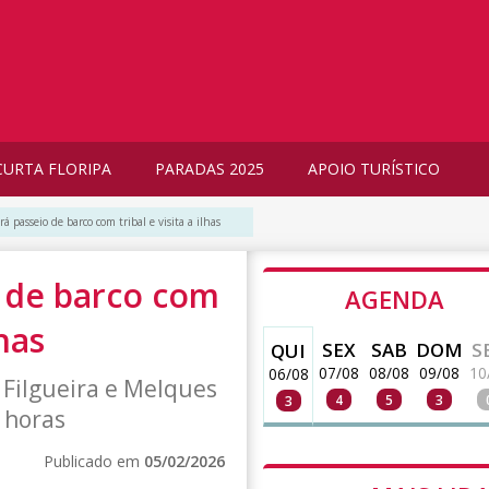
CURTA FLORIPA
PARADAS 2025
APOIO TURÍSTICO
rá passeio de barco com tribal e visita a ilhas
o de barco com
AGENDA
lhas
SEX
SAB
DOM
S
QUI
07/08
08/08
09/08
10
06/08
 Filgueira e Melques
4
5
3
3
s horas
Publicado em
05/02/2026