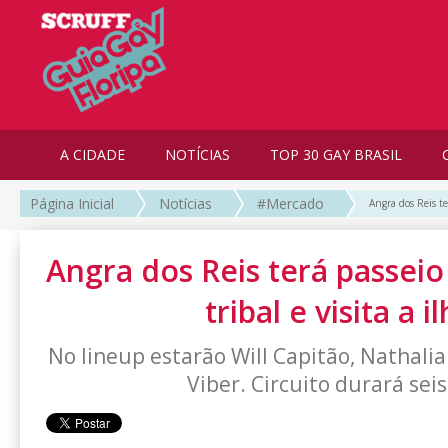
A CIDADE
NOTÍCIAS
TOP 30 GAY BRASIL
Página Inicial
Notícias
#Mercado
Angra dos Reis te
Angra dos Reis terá passei
tribal e visita a i
No lineup estarão Will Capitão, Nathalia
Viber. Circuito durará sei