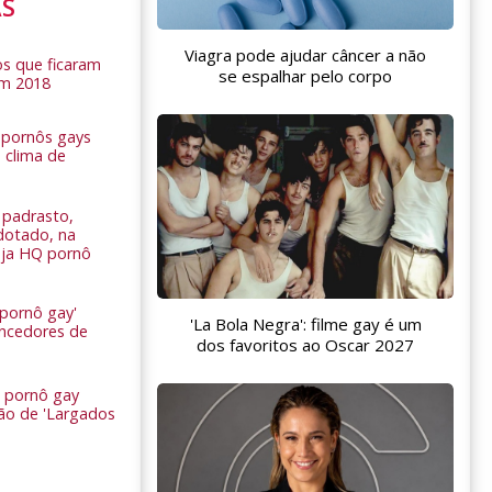
AS
Viagra pode ajudar câncer a não
s que ficaram
se espalhar pelo corpo
em 2018
s pornôs gays
 clima de
n
padrasto,
dotado, na
Veja HQ pornô
 pornô gay'
'La Bola Negra': filme gay é um
encedores de
dos favoritos ao Oscar 2027
 pornô gay
são de 'Largados