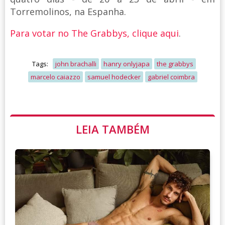
Torremolinos, na Espanha.
Para votar no The Grabbys, clique aqui
.
Tags:
john brachalli
hanry onlyjapa
the grabbys
marcelo caiazzo
samuel hodecker
gabriel coimbra
LEIA TAMBÉM