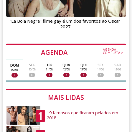
'La Bola Negra': filme gay é um dos favoritos ao Oscar
2027
AGENDA
AGENDA
COMPLETA >
SEG
TER
QUA
QUI
SEX
SAB
DOM
10/08
11/08
12/08
13/08
14/08
15/08
09/08
0
1
2
2
0
0
3
MAIS LIDAS
1
19 famosos que ficaram pelados em
2018