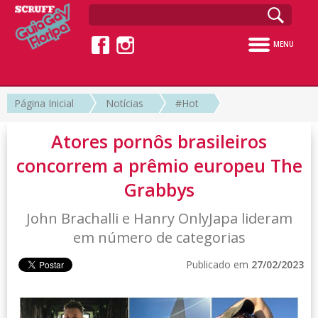
MENU
Página Inicial
Notícias
#Hot
Atores pornôs brasileiros
concorrem a prêmio europeu The
Grabbys
John Brachalli e Hanry OnlyJapa lideram
em número de categorias
Publicado em
27/02/2023