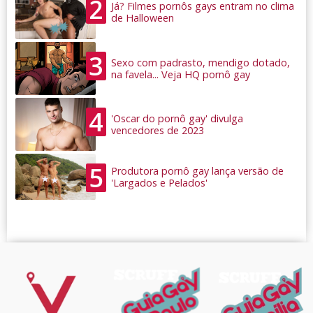
2
Já? Filmes pornôs gays entram no clima
de Halloween
3
Sexo com padrasto, mendigo dotado,
na favela... Veja HQ pornô gay
4
'Oscar do pornô gay' divulga
vencedores de 2023
5
Produtora pornô gay lança versão de
'Largados e Pelados'