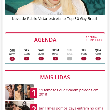
Nova de Pabllo Vittar estreia no Top 30 Gay Brasil
AGENDA
AGENDA
COMPLETA >
SEX
SAB
DOM
SEG
TER
QUA
QUI
07/08
08/08
09/08
10/08
11/08
12/08
06/08
4
5
3
0
1
2
3
MAIS LIDAS
1
19 famosos que ficaram pelados em
2018
2
Já? Filmes pornôs gays entram no clima