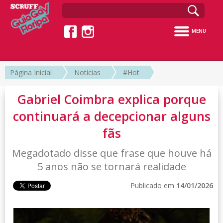
MENU
Página Inicial
Notícias
#Hot
Gabriel Coimbra explica porque
continuará a decepcionar alguns
fãs
Megadotado disse que frase que houve há
5 anos não se tornará realidade
Publicado em
14/01/2026