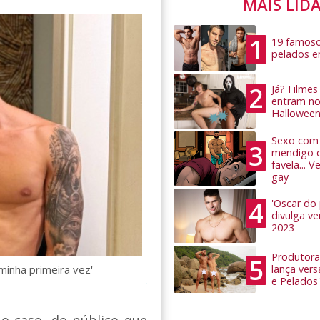
MAIS LID
1
19 famoso
pelados 
2
Já? Filme
entram no
Hallowee
Sexo com 
3
mendigo 
favela... 
gay
4
'Oscar do
divulga v
2023
Produtora
5
minha primeira vez'
lança ver
e Pelados'
 caso, do público que