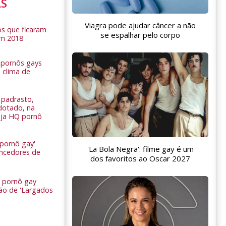
AS
Viagra pode ajudar câncer a não
s que ficaram
se espalhar pelo corpo
em 2018
s pornôs gays
 clima de
n
padrasto,
dotado, na
Veja HQ pornô
 pornô gay'
'La Bola Negra': filme gay é um
encedores de
dos favoritos ao Oscar 2027
 pornô gay
são de 'Largados