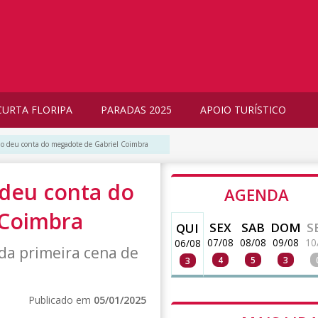
CURTA FLORIPA
PARADAS 2025
APOIO TURÍSTICO
ão deu conta do megadote de Gabriel Coimbra
 deu conta do
AGENDA
 Coimbra
SEX
SAB
DOM
S
QUI
07/08
08/08
09/08
10
06/08
 da primeira cena de
4
5
3
3
Publicado em
05/01/2025