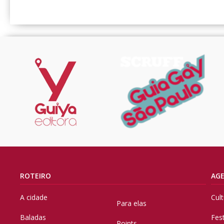
ROTEIRO
AG
A cidade
Cul
Para elas
Baladas
Fes
Points