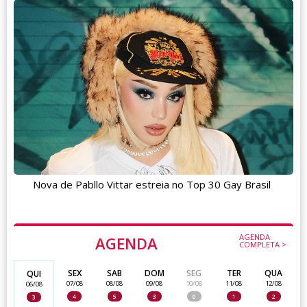
Nova de Pabllo Vittar estreia no Top 30 Gay Brasil
AGENDA
AGENDA
COMPLETA >
SEX
SAB
DOM
SEG
TER
QUA
QUI
07/08
08/08
09/08
10/08
11/08
12/08
06/08
4
5
3
0
1
2
3