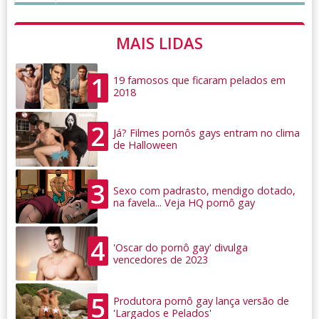
MAIS LIDAS
1
19 famosos que ficaram pelados em
2018
2
Já? Filmes pornôs gays entram no clima
de Halloween
3
Sexo com padrasto, mendigo dotado,
na favela... Veja HQ pornô gay
4
'Oscar do pornô gay' divulga
vencedores de 2023
5
Produtora pornô gay lança versão de
'Largados e Pelados'