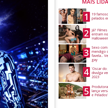
MAIS LID
1
19 famoso
pelados 
2
Já? Filme
entram no
Hallowee
Sexo com 
3
mendigo 
favela... 
gay
4
'Oscar do
divulga v
2023
Produtora
5
lança ver
e Pelados'