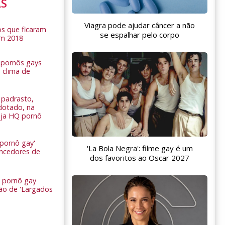
AS
Viagra pode ajudar câncer a não
s que ficaram
se espalhar pelo corpo
em 2018
s pornôs gays
 clima de
n
padrasto,
dotado, na
Veja HQ pornô
 pornô gay'
'La Bola Negra': filme gay é um
encedores de
dos favoritos ao Oscar 2027
 pornô gay
são de 'Largados