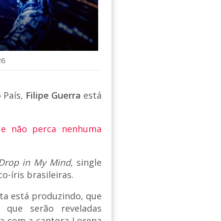
26
 País,
Filipe Guerra
está
 e não perca nenhuma
Drop in My Mind
, single
-íris brasileiras.
sta está produzindo, que
s que serão reveladas
ta com a cantora Lorena