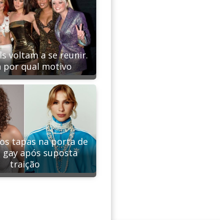
ls voltam a se reunir.
 por qual motivo
aos tapas na porta de
 gay após suposta
traição