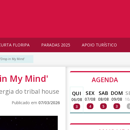
CURTA FLORIPA
PARADAS 2025
APOIO TURÍSTICO
 'Drop in My Mind'
 in My Mind'
AGENDA
ergia do tribal house
SEX
SAB
DOM
S
QUI
07/08
08/08
09/08
10
06/08
Publicado em
07/03/2026
4
5
3
3