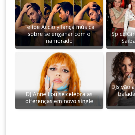
Felipe Accioly lança música
Spice Gir
sobre se enganar com o
Saiba
namorado
DJs vão 
balada
DJ Anne Louise celebra as
diferenças em novo single