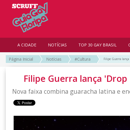
A CIDADE
NOTÍCIAS
TOP 30 GAY BRASIL
Página Inicial
Notícias
#Cultura
Filipe Guerra lança
Filipe Guerra lança 'Drop
Nova faixa combina guaracha latina e en