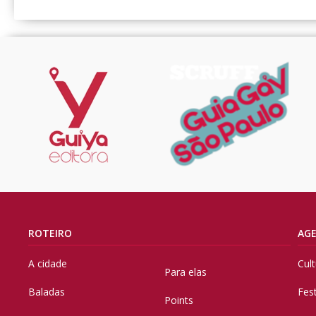
ROTEIRO
AG
A cidade
Cul
Para elas
Baladas
Fes
Points