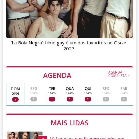
'La Bola Negra': filme gay é um dos favoritos ao Oscar
2027
AGENDA
AGENDA
COMPLETA >
SEG
TER
QUA
QUI
SEX
SAB
DOM
10/08
11/08
12/08
13/08
14/08
15/08
09/08
0
1
2
2
0
0
3
MAIS LIDAS
19 famosos que ficaram pelados em