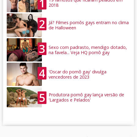
1
2018
2
Já? Filmes pornôs gays entram no clima
de Halloween
3
Sexo com padrasto, mendigo dotado,
na favela... Veja HQ pornô gay
4
'Oscar do pornô gay' divulga
vencedores de 2023
5
Produtora pornô gay lança versão de
'Largados e Pelados'