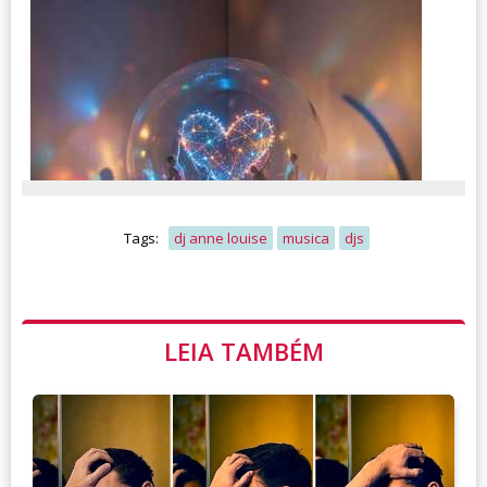
Tags:
dj anne louise
musica
djs
LEIA TAMBÉM