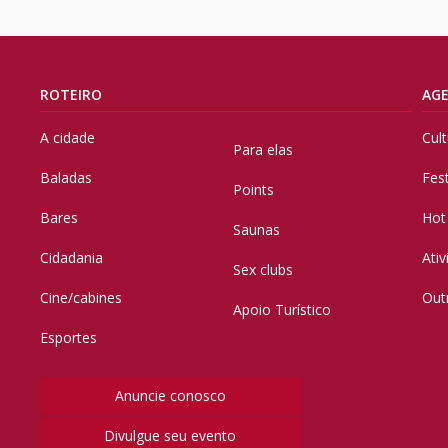
ROTEIRO
AG
A cidade
Cul
Para elas
Baladas
Fes
Points
Bares
Hot
Saunas
Cidadania
Ati
Sex clubs
Cine/cabines
Out
Apoio Turístico
Esportes
Anuncie conosco
Divulgue seu evento