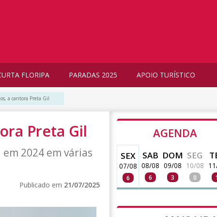
CURTA FLORIPA
PARADAS 2025
APOIO TURÍSTICO
os, a cantora Preta Gil
ora Preta Gil
AGENDA
u em 2024 em várias
SAB
DOM
SEG
T
SEX
08/08
09/08
10/08
11
07/08
6
3
0
6
Publicado em
21/07/2025