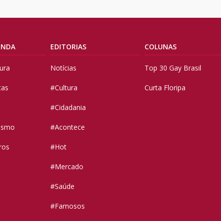
ENDA
EDITORIAS
COLUNAS
tura
Notícias
Top 30 Gay Brasil
tas
#Cultura
Curta Floripa
#Cidadania
vismo
#Acontece
ros
#Hot
#Mercado
#Saúde
#Famosos