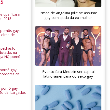
AS
Irmão de Angelina Jolie se assume
s que ficaram
gay com ajuda da ex-mulher
em 2018
s pornôs gays
 clima de
n
padrasto,
dotado, na
Veja HQ pornô
 pornô gay'
Evento fará Medelín ser capital
encedores de
latino-americana do sexo gay
 pornô gay
são de 'Largados