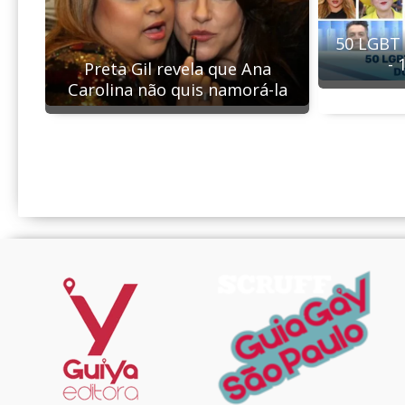
50 LGBT 
- 
Preta Gil revela que Ana
Carolina não quis namorá-la