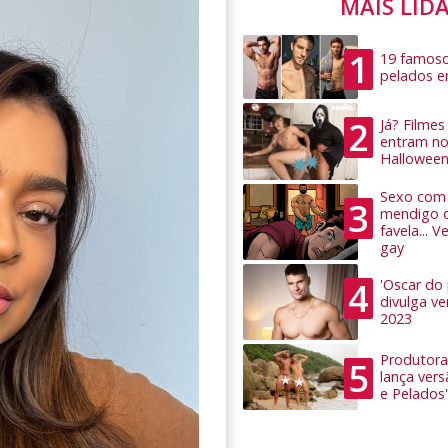
MAIS LID
1
19 famoso
pelados 
2
Já? Filme
entram no
Hallowee
Sexo com 
3
mendigo 
favela... 
gay
4
'Oscar do
divulga v
2023
Produtora
5
lança ver
e Pelados'