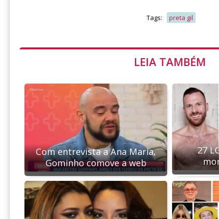
Tags:
preta gil
LEIA TAMBÉM
27 L
Com entrevista a Ana Maria,
mor
Gominho comove a web