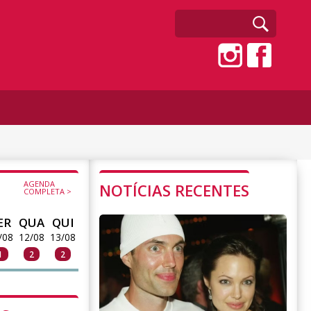
AGENDA
NOTÍCIAS RECENTES
COMPLETA >
ER
QUA
QUI
/08
12/08
13/08
1
2
2