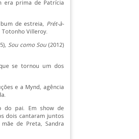
m era prima de Patrícia
álbum de estreia,
Prét-à-
 Totonho Villeroy.
5),
Sou como Sou
(2012)
, que se tornou um dos
ções e a Mynd, agência
a.
do do pai. Em show de
 os dois cantaram juntos
a mãe de Preta, Sandra