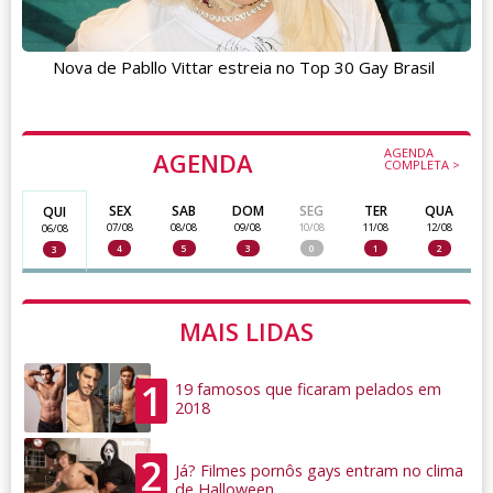
Nova de Pabllo Vittar estreia no Top 30 Gay Brasil
AGENDA
AGENDA
COMPLETA >
SEX
SAB
DOM
SEG
TER
QUA
QUI
07/08
08/08
09/08
10/08
11/08
12/08
06/08
4
5
3
0
1
2
3
MAIS LIDAS
1
19 famosos que ficaram pelados em
2018
2
Já? Filmes pornôs gays entram no clima
de Halloween