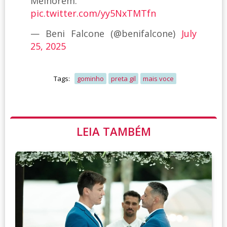
Melhorem.
pic.twitter.com/yy5NxTMTfn
— Beni Falcone (@benifalcone)
July
25, 2025
Tags:
gominho
preta gil
mais voce
LEIA TAMBÉM