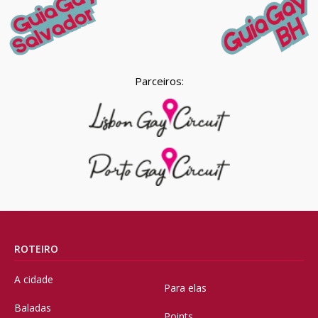
Parceiros:
ROTEIRO
A cidade
Para elas
Baladas
Points