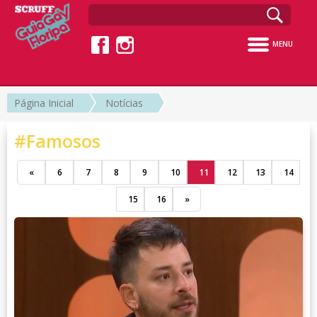
MENU
Página Inicial
Notícias
#Famosos
«
6
7
8
9
10
11
12
13
14
15
16
»