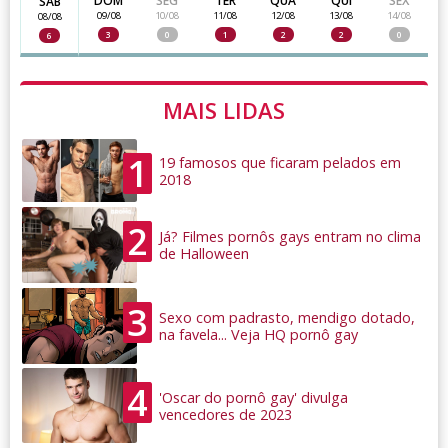
DOM
SEG
TER
QUA
QUI
SEX
SAB
09/08
10/08
11/08
12/08
13/08
14/08
08/08
3
0
1
2
2
0
6
MAIS LIDAS
1
19 famosos que ficaram pelados em
2018
2
Já? Filmes pornôs gays entram no clima
de Halloween
3
Sexo com padrasto, mendigo dotado,
na favela... Veja HQ pornô gay
4
'Oscar do pornô gay' divulga
vencedores de 2023