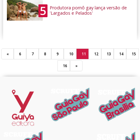
5
Produtora pornô gay lança versão de
'Largados e Pelados'
«
6
7
8
9
10
11
12
13
14
15
16
»