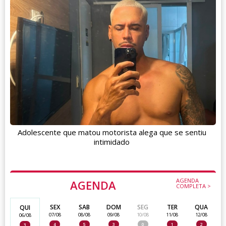
Adolescente que matou motorista alega que se sentiu
intimidado
AGENDA
AGENDA
COMPLETA >
SEX
SAB
DOM
SEG
TER
QUA
QUI
07/08
08/08
09/08
10/08
11/08
12/08
06/08
4
5
3
0
1
2
3