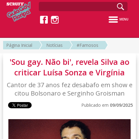
MENU
Página Inicial
Notícias
#Famosos
'Sou gay. Não bi', revela Silva ao
criticar Luísa Sonza e Virgínia
Cantor de 37 anos fez desabafo em show e
citou Bolsonaro e Serginho Groisman
Publicado em
09/09/2025