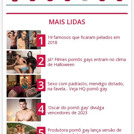
MAIS LIDAS
1
19 famosos que ficaram pelados em
2018
2
Já? Filmes pornôs gays entram no clima
de Halloween
3
Sexo com padrasto, mendigo dotado,
na favela... Veja HQ pornô gay
4
'Oscar do pornô gay' divulga
vencedores de 2023
5
Produtora pornô gay lança versão de