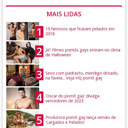
MAIS LIDAS
1
19 famosos que ficaram pelados em
2018
2
Já? Filmes pornôs gays entram no clima
de Halloween
3
Sexo com padrasto, mendigo dotado,
na favela... Veja HQ pornô gay
4
'Oscar do pornô gay' divulga
vencedores de 2023
5
Produtora pornô gay lança versão de
'Largados e Pelados'