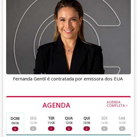
Fernanda Gentil é contratada por emissora dos EUA
AGENDA
AGENDA
COMPLETA >
SEG
TER
QUA
QUI
SEX
SAB
DOM
10/08
11/08
12/08
13/08
14/08
15/08
09/08
0
1
2
2
0
0
3