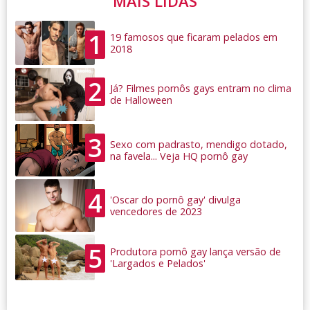
MAIS LIDAS
1
19 famosos que ficaram pelados em
2018
2
Já? Filmes pornôs gays entram no clima
de Halloween
3
Sexo com padrasto, mendigo dotado,
na favela... Veja HQ pornô gay
4
'Oscar do pornô gay' divulga
vencedores de 2023
5
Produtora pornô gay lança versão de
'Largados e Pelados'