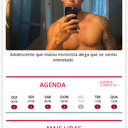
Adolescente que matou motorista alega que se sentiu
intimidado
AGENDA
AGENDA
COMPLETA >
SEX
SAB
DOM
SEG
TER
QUA
QUI
07/08
08/08
09/08
10/08
11/08
12/08
06/08
4
5
3
0
1
2
3