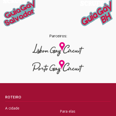
Parceiros:
ROTEIRO
A cidade
Para elas