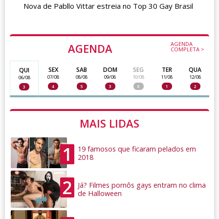
Nova de Pabllo Vittar estreia no Top 30 Gay Brasil
AGENDA
AGENDA
COMPLETA >
SEX
SAB
DOM
SEG
TER
QUA
QUI
07/08
08/08
09/08
10/08
11/08
12/08
06/08
4
5
3
0
1
2
3
MAIS LIDAS
1
19 famosos que ficaram pelados em
2018
2
Já? Filmes pornôs gays entram no clima
de Halloween