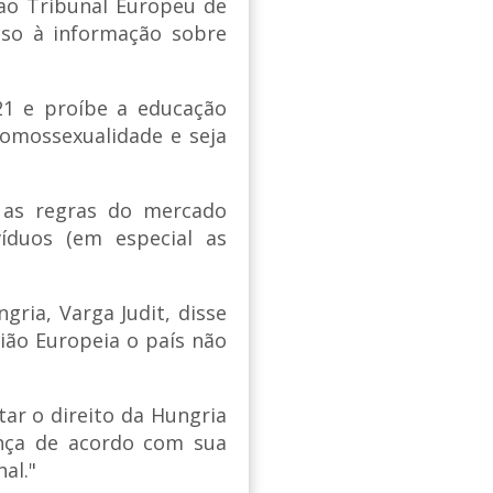
 ao Tribunal Europeu de
esso à informação sobre
1 e proíbe a educação
homossexualidade e seja
a as regras do mercado
víduos (em especial as
gria, Varga Judit, disse
ão Europeia o país não
ar o direito da Hungria
ança de acordo com sua
al."