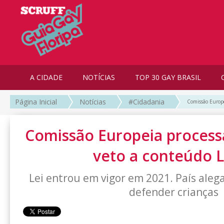
A CIDADE
NOTÍCIAS
TOP 30 GAY BRASIL
Página Inicial
Notícias
#Cidadania
Comissão Europe
Comissão Europeia process
veto a conteúdo 
Lei entrou em vigor em 2021. País aleg
defender crianças