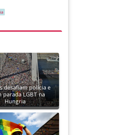
ia
s desafiam polícia e
m parada LGBT na
Hungria