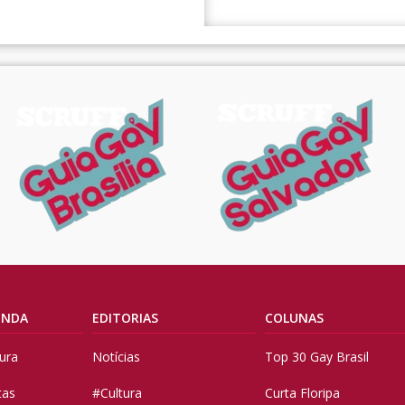
ENDA
EDITORIAS
COLUNAS
tura
Notícias
Top 30 Gay Brasil
tas
#Cultura
Curta Floripa