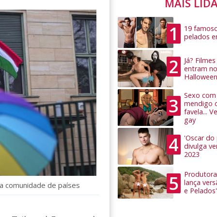
MAIS LID
1
19 famoso
pelados 
2
Já? Filme
entram no
Hallowee
Sexo com 
3
mendigo 
favela... 
gay
4
'Oscar do
divulga v
2023
Produtora
5
lança ver
da comunidade de países
e Pelados'