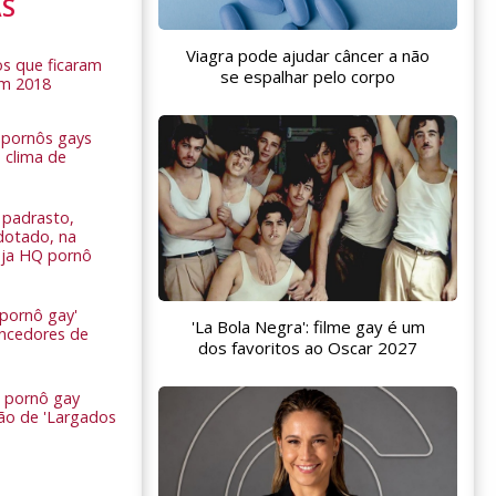
AS
Viagra pode ajudar câncer a não
s que ficaram
se espalhar pelo corpo
em 2018
s pornôs gays
 clima de
n
padrasto,
dotado, na
Veja HQ pornô
 pornô gay'
'La Bola Negra': filme gay é um
encedores de
dos favoritos ao Oscar 2027
 pornô gay
são de 'Largados