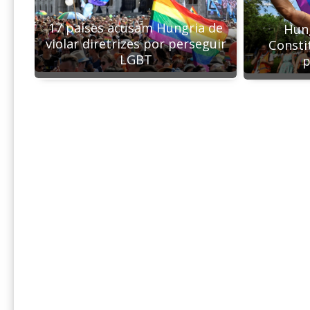
17 países acusam Hungria de
Hun
violar diretrizes por perseguir
Consti
LGBT
p