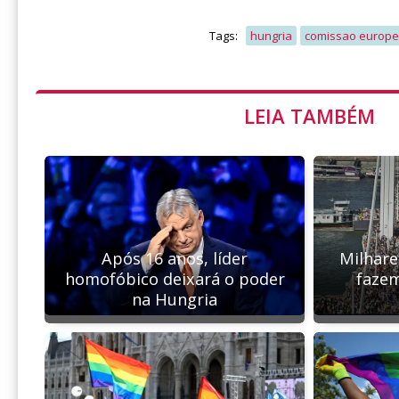
Tags:
hungria
comissao europe
LEIA TAMBÉM
Milhare
Após 16 anos, líder
faze
homofóbico deixará o poder
na Hungria