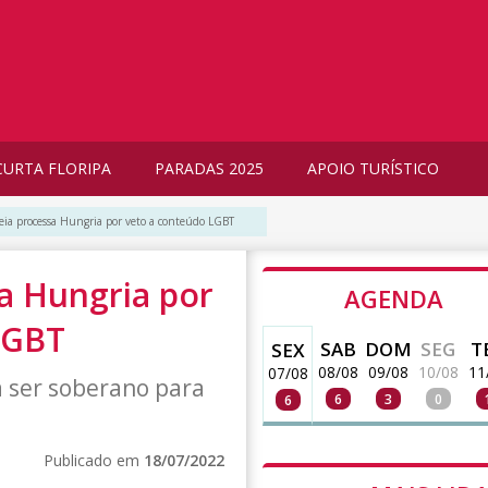
CURTA FLORIPA
PARADAS 2025
APOIO TURÍSTICO
ia processa Hungria por veto a conteúdo LGBT
a Hungria por
AGENDA
LGBT
SAB
DOM
SEG
T
SEX
08/08
09/08
10/08
11
07/08
a ser soberano para
6
3
0
6
Publicado em
18/07/2022