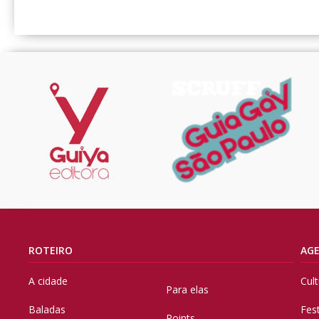
ROTEIRO
AG
A cidade
Cul
Para elas
Baladas
Fes
Points