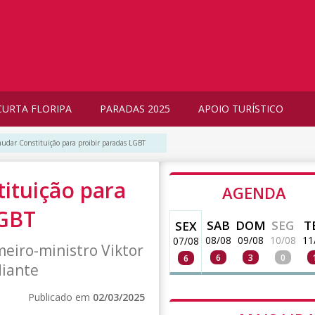
CURTA FLORIPA
PARADAS 2025
APOIO TURÍSTICO
dar Constituição para proibir paradas LGBT
ituição para
AGENDA
LGBT
SAB
DOM
SEG
T
SEX
08/08
09/08
10/08
11
07/08
eiro-ministro Viktor
6
3
0
6
diante
Publicado em
02/03/2025