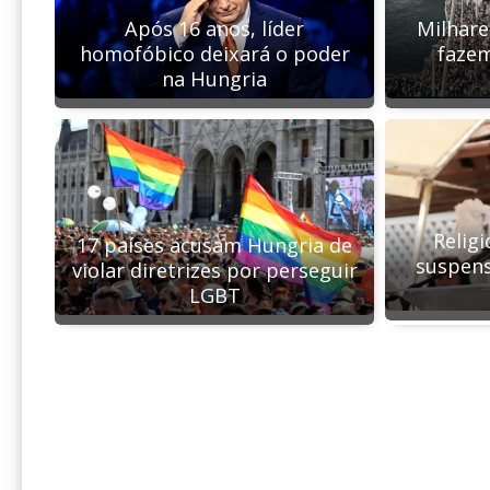
Milhare
Após 16 anos, líder
faze
homofóbico deixará o poder
na Hungria
Relig
17 países acusam Hungria de
suspens
violar diretrizes por perseguir
LGBT