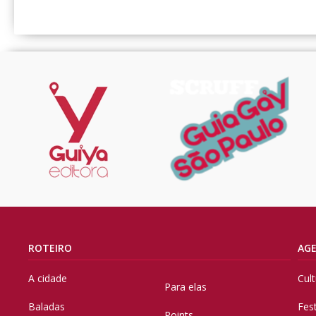
ROTEIRO
AG
A cidade
Cul
Para elas
Baladas
Fes
Points