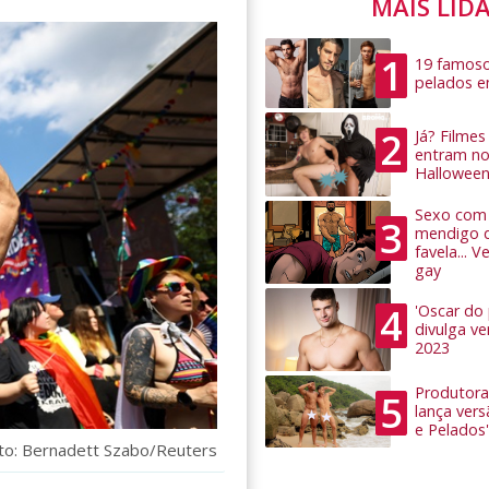
MAIS LID
1
19 famoso
pelados 
2
Já? Filme
entram no
Hallowee
Sexo com 
3
mendigo 
favela... 
gay
4
'Oscar do
divulga v
2023
Produtora
5
lança ver
e Pelados'
oto: Bernadett Szabo/Reuters