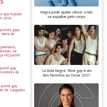
AS
Viagra pode ajudar câncer a não
s que ficaram
se espalhar pelo corpo
em 2018
s pornôs gays
 clima de
n
padrasto,
dotado, na
Veja HQ pornô
 pornô gay'
'La Bola Negra': filme gay é um
encedores de
dos favoritos ao Oscar 2027
 pornô gay
são de 'Largados