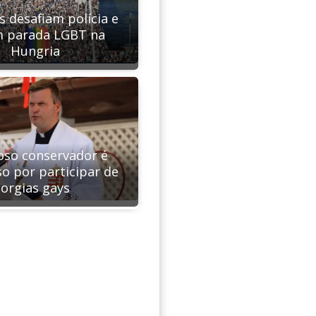
s desafiam polícia e
m parada LGBT na
Hungria
ioso conservador é
o por participar de
orgias gays