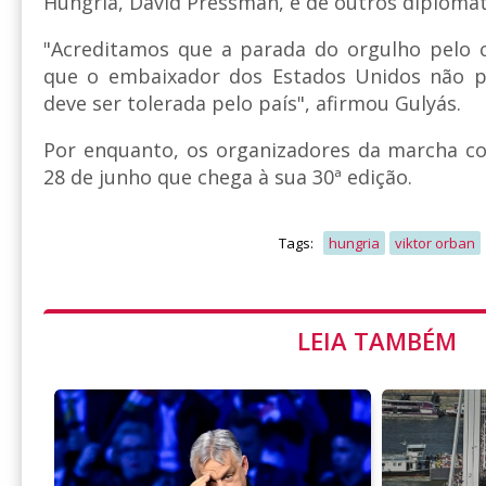
Hungria, David Pressman, e de outros diplomat
"Acreditamos que a parada do orgulho pelo c
que o embaixador dos Estados Unidos não po
deve ser tolerada pelo país", afirmou Gulyás.
Por enquanto, os organizadores da marcha c
28 de junho que chega à sua 30ª edição.
Tags:
hungria
viktor orban
LEIA TAMBÉM