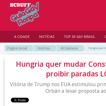
A CIDADE
NOTÍCIAS
TOP 30 GAY BRASIL
Página Inicial
Notícias
#Cidadania
Hungria quer mu
Hungria quer mudar Const
proibir paradas 
Vitória de Trump nos EUA estimulou prim
Orbán a levar proposta a