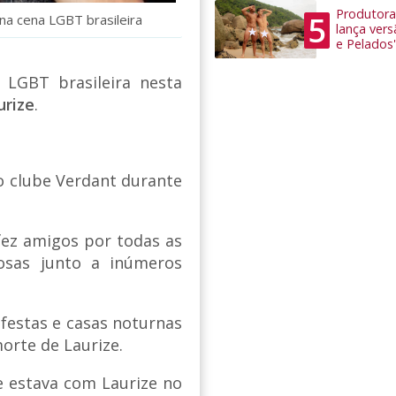
Produtora
5
na cena LGBT brasileira
lança ver
e Pelados'
LGBT brasileira nesta
urize
.
 clube Verdant durante
fez amigos por todas as
osas junto a inúmeros
 festas e casas noturnas
orte de Laurize.
e estava com Laurize no