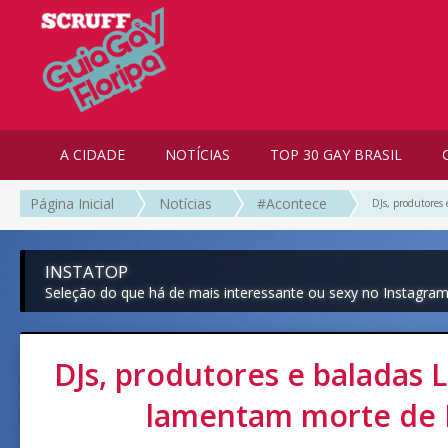
A CIDADE
NOTÍCIAS
TOP 30 GAY BRASIL
Página Inicial
Notícias
#Acontece
DJs, produtores
INSTATOP
Seleção do que há de mais interessante ou sexy no Instagra
DJs, produtores e baladas 
lamentam morte de 