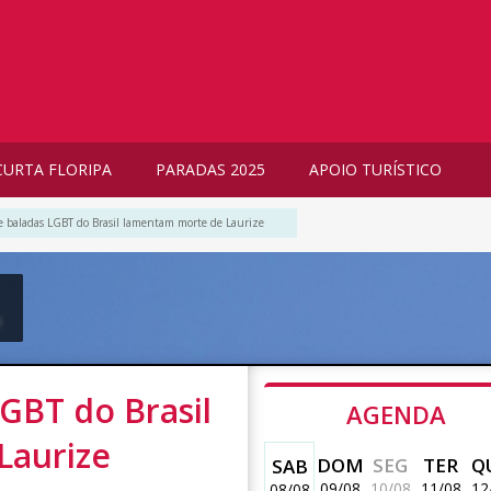
CURTA FLORIPA
PARADAS 2025
APOIO TURÍSTICO
 e baladas LGBT do Brasil lamentam morte de Laurize
m
LGBT do Brasil
AGENDA
Laurize
DOM
SEG
TER
Q
SAB
09/08
10/08
11/08
12
08/08