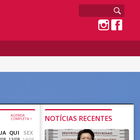
AGENDA
NOTÍCIAS RECENTES
COMPLETA >
UA
QUI
SEX
/08
13/08
14/08