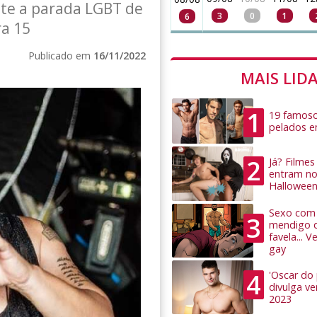
ante a parada LGBT de
3
0
1
6
ra 15
Publicado em
16/11/2022
MAIS LID
1
19 famoso
pelados 
2
Já? Filme
entram no
Hallowee
Sexo com 
3
mendigo 
favela... 
gay
4
'Oscar do
divulga v
2023