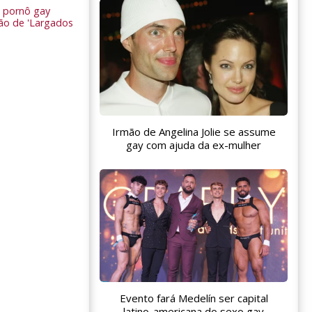
 pornô gay
são de 'Largados
Irmão de Angelina Jolie se assume
gay com ajuda da ex-mulher
Evento fará Medelín ser capital
latino-americana do sexo gay