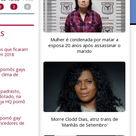
2
2
0
AS
Mulher é condenada por matar a
esposa 20 anos após assassinar o
s que ficaram
marido
em 2018
s pornôs gays
 clima de
n
padrasto,
dotado, na
Veja HQ pornô
 pornô gay'
Morre Clodd Dias, atriz trans de
encedores de
'Manhãs de Setembro'