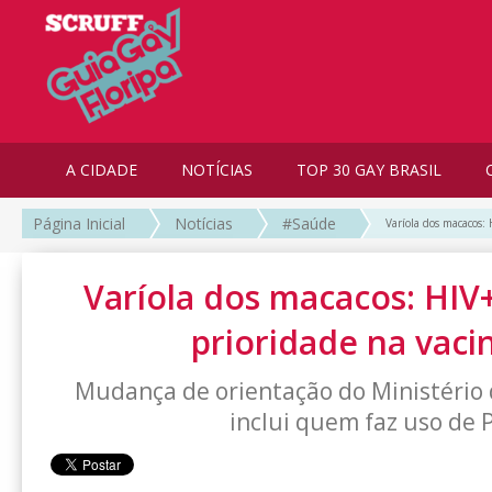
A CIDADE
NOTÍCIAS
TOP 30 GAY BRASIL
Página Inicial
Notícias
#Saúde
Varíola dos macacos: 
Varíola dos macacos: HIV+
prioridade na vaci
Mudança de orientação do Ministéri
inclui quem faz uso de 