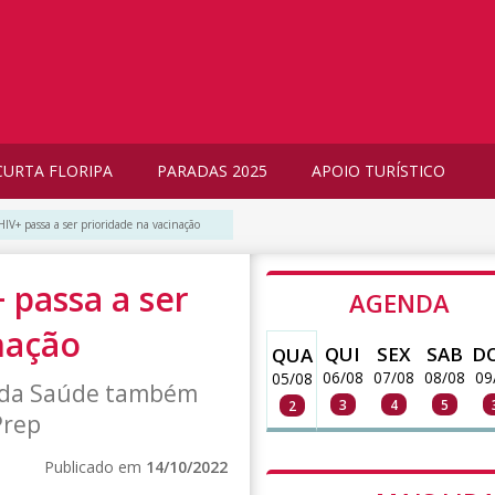
CURTA FLORIPA
PARADAS 2025
APOIO TURÍSTICO
HIV+ passa a ser prioridade na vacinação
 passa a ser
AGENDA
nação
QUI
SEX
SAB
D
QUA
06/08
07/08
08/08
09
05/08
o da Saúde também
3
4
5
2
Prep
Publicado em
14/10/2022