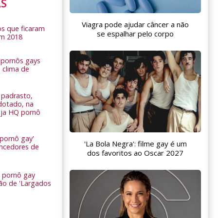
AS
Viagra pode ajudar câncer a não
s que ficaram
se espalhar pelo corpo
em 2018
s pornôs gays
 clima de
n
padrasto,
dotado, na
Veja HQ pornô
 pornô gay'
'La Bola Negra': filme gay é um
encedores de
dos favoritos ao Oscar 2027
 pornô gay
são de 'Largados