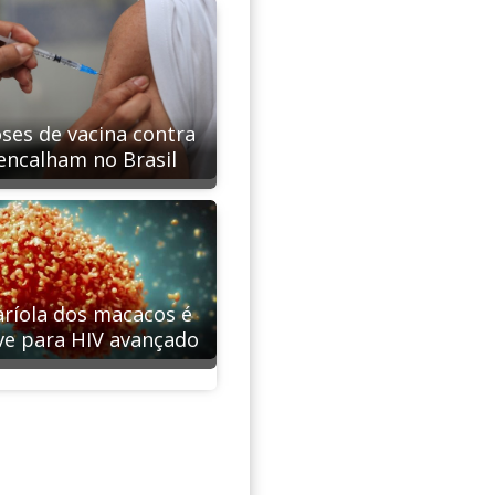
oses de vacina contra
ncalham no Brasil
ríola dos macacos é
ve para HIV avançado