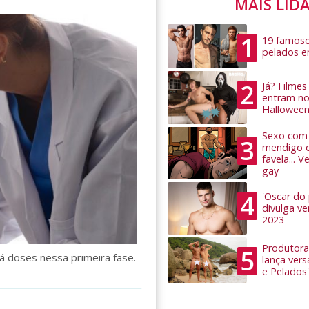
MAIS LID
1
19 famoso
pelados 
2
Já? Filme
entram no
Hallowee
Sexo com 
3
mendigo 
favela... 
gay
4
'Oscar do
divulga v
2023
Produtora
5
rá doses nessa primeira fase.
lança ver
e Pelados'