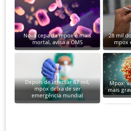
Nova cepa da mpox é mais
28 mil d
mortal, avisa a OMS
mpox e
Depois de infectar 87 mil,
Mpox: va
mpox deixa de ser
mais gra
emergência mundial