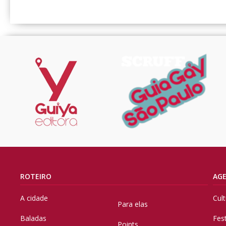
ROTEIRO
AG
A cidade
Cul
Para elas
Baladas
Fes
Points