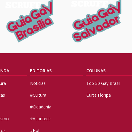
ENDA
EDITORIAS
COLUNAS
tura
Notícias
Top 30 Gay Brasil
tas
#Cultura
Curta Floripa
#Cidadania
vismo
#Acontece
ros
#Hot