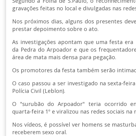
Segundo a Folha de S.Paulo, o reconheciment
gravações feitas no local e divulgadas nas redes
Nos próximos dias, alguns dos presentes dev
prestar depoimento sobre o ato.
As investigações apontam que uma festa era 
da Pedra do Arpoador e que os frequentadore
área de mata mais densa para pegação.
Os promotores da festa também serão intimad
O caso passou a ser investigado na sexta-feira
Polícia Civil (Leblon).
O "surubão do Arpoador" teria ocorrido en
quarta-feira 1º e viralizou nas redes sociais n
Nos vídeos, é possível ver homens se masturba
receberem sexo oral.