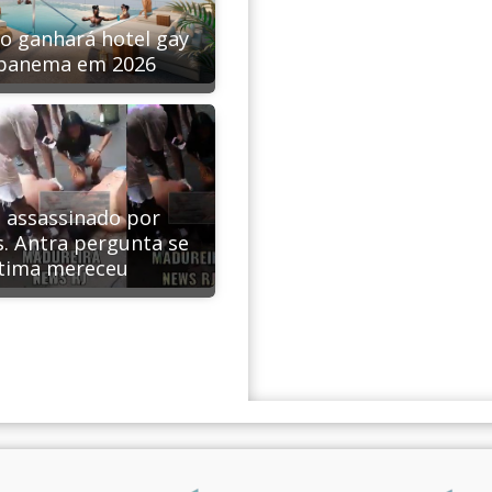
io ganhará hotel gay
panema em 2026
 assassinado por
s. Antra pergunta se
ítima mereceu