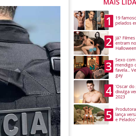
MAIS LID
1
19 famoso
pelados 
2
Já? Filme
entram no
Hallowee
Sexo com 
3
mendigo 
favela... 
gay
4
'Oscar do
divulga v
2023
Produtora
5
lança ver
e Pelados'