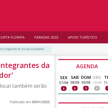
CURTA FLORIPA
PARADAS 2025
APOIO TURÍSTICO
lguns integrantes da 'Suruba do Arpoador'
 integrantes da
AGENDA
dor'
SAB
DOM
SEG
T
SEX
08/08
09/08
10/08
11
07/08
 local também serão
6
3
0
6
Publicado em
09/01/2025