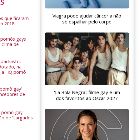
AS
Viagra pode ajudar câncer a não
s que ficaram
se espalhar pelo corpo
em 2018
s pornôs gays
 clima de
n
padrasto,
dotado, na
Veja HQ pornô
 pornô gay'
'La Bola Negra': filme gay é um
encedores de
dos favoritos ao Oscar 2027
 pornô gay
são de 'Largados