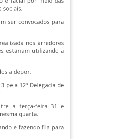
o é facial por meio das
 sociais.
em ser convocados para
realizada nos arredores
s estariam utilizando a
os a depor.
 3 pela 12ª Delegacia de
tre a terça-feira 31 e
a mesma quarta.
ndo e fazendo fila para