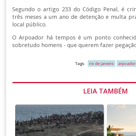
Segundo o artigo 233 do Código Penal, é cri
três meses a um ano de detenção e multa pra
local público.
O Arpoador há tempos é um ponto conhecido
sobretudo homens - que querem fazer pegação a
Tags:
rio de janeiro
arpoador
LEIA TAMBÉM