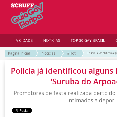
A CIDADE
NOTÍCIAS
TOP 30 GAY BRASIL
Página Inicial
Notícias
#Hot
Polícia já identificou a
Polícia já identificou alguns
'Suruba do Arpoa
Promotores de festa realizada perto do
intimados a depor