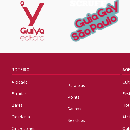
ROTEIRO
AG
A cidade
Cul
Para elas
Baladas
Fes
Points
Bares
Hot
Saunas
Cidadania
Ati
Sex clubs
Cine/cabines
Out