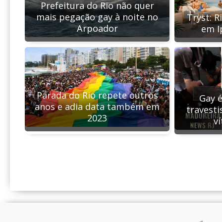
Prefeitura do Rio não quer
mais pegação gay à noite no
Tryst: R
Arpoador
em I
Parada do Rio repete outros
Gay é
anos e adia data também em
travesti
2023
v