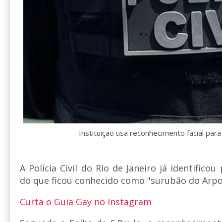
Instituição usa reconhecimento facial para 
A Polícia Civil do Rio de Janeiro já identifico
do que ficou conhecido como "surubão do Arpo
Curta o Guia Gay no Instagram