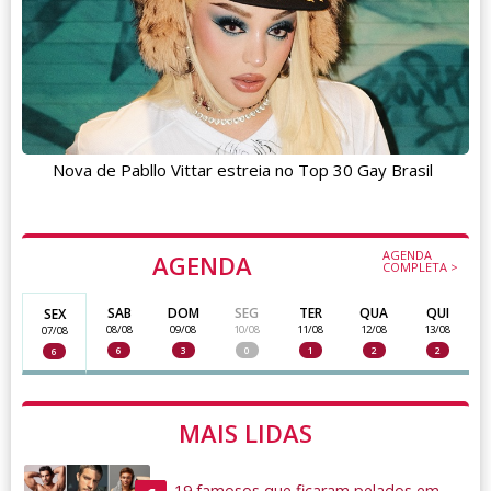
Nova de Pabllo Vittar estreia no Top 30 Gay Brasil
AGENDA
AGENDA
COMPLETA >
SAB
DOM
SEG
TER
QUA
QUI
SEX
08/08
09/08
10/08
11/08
12/08
13/08
07/08
6
3
0
1
2
2
6
MAIS LIDAS
19 famosos que ficaram pelados em