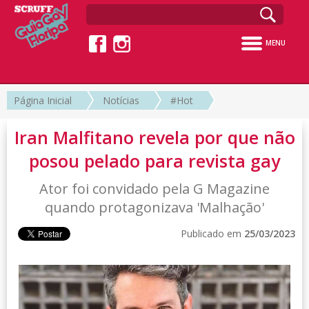
MENU
Página Inicial
Notícias
#Hot
Iran Malfitano revela por que não
posou pelado para revista gay
Ator foi convidado pela G Magazine
quando protagonizava 'Malhação'
Publicado em
25/03/2023