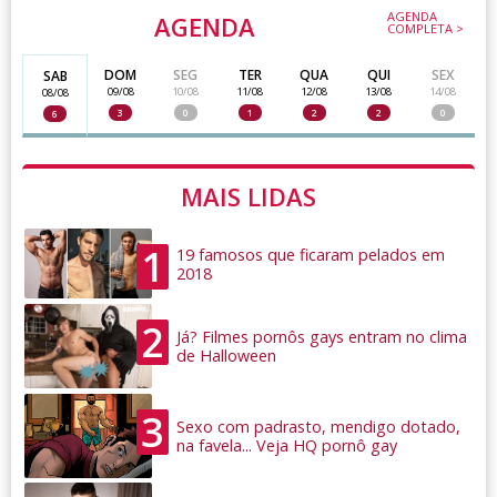
AGENDA
AGENDA
COMPLETA >
DOM
SEG
TER
QUA
QUI
SEX
SAB
09/08
10/08
11/08
12/08
13/08
14/08
08/08
3
0
1
2
2
0
6
MAIS LIDAS
1
19 famosos que ficaram pelados em
2018
2
Já? Filmes pornôs gays entram no clima
de Halloween
3
Sexo com padrasto, mendigo dotado,
na favela... Veja HQ pornô gay