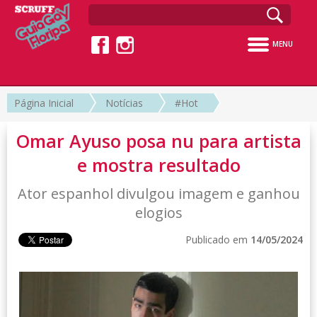
MENU
Página Inicial
Notícias
#Hot
Omar Ayuso posa nu para artista
e mostra resultado
Ator espanhol divulgou imagem e ganhou
elogios
Publicado em
14/05/2024