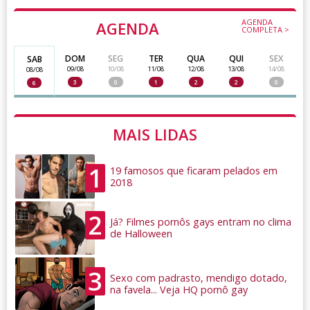
AGENDA
AGENDA
COMPLETA >
DOM
SEG
TER
QUA
QUI
SEX
SAB
09/08
10/08
11/08
12/08
13/08
14/08
08/08
3
0
1
2
2
0
6
MAIS LIDAS
1
19 famosos que ficaram pelados em
2018
2
Já? Filmes pornôs gays entram no clima
de Halloween
3
Sexo com padrasto, mendigo dotado,
na favela... Veja HQ pornô gay