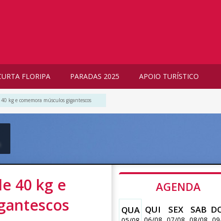
CURTA FLORIPA
PARADAS 2025
APOIO TURÍSTICO
 40 kg e comemora músculos gigantescos
m
e 40 kg e
AGENDA
gantescos
QUI
SEX
SAB
D
QUA
06/08
07/08
08/08
09
05/08