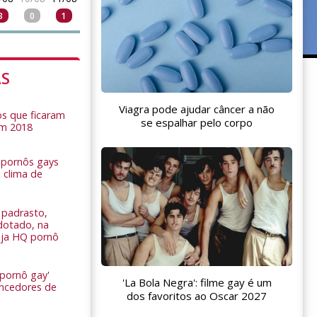
3
0
1
AS
Viagra pode ajudar câncer a não
s que ficaram
se espalhar pelo corpo
em 2018
s pornôs gays
 clima de
n
padrasto,
dotado, na
Veja HQ pornô
 pornô gay'
'La Bola Negra': filme gay é um
encedores de
dos favoritos ao Oscar 2027