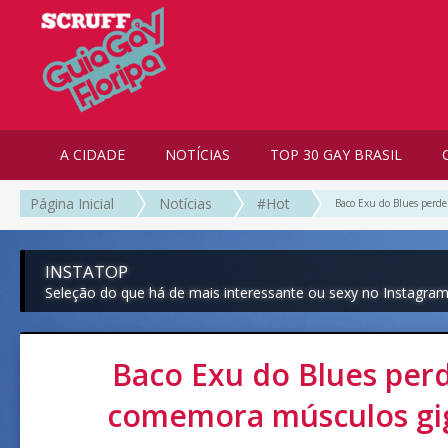
A CIDADE
NOTÍCIAS
TOP 30 GAY BRASIL
Página Inicial
Notícias
#Hot
Baco Exu do Blues perde
INSTATOP
Seleção do que há de mais interessante ou sexy no Instagra
Baco Exu do Blues perd
comemora músculos gi