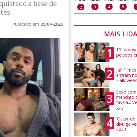
quistado a base de
3
4
5
2
rtes
Publicado em
05/04/2026
MAIS LID
1
19 famoso
pelados 
2
Já? Filme
entram no
Hallowee
Sexo com 
3
mendigo 
favela... 
gay
4
'Oscar do
divulga v
2023