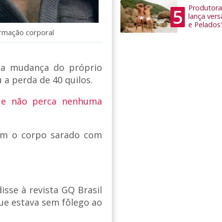
Produtora
5
lança ver
e Pelados'
ormação corporal
 a mudança do próprio
 a perda de 40 quilos.
 e não perca nenhuma
com o corpo sarado com
sse à revista GQ Brasil
ue estava sem fôlego ao