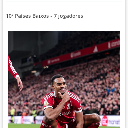
10º Países Baixos - 7 jogadores