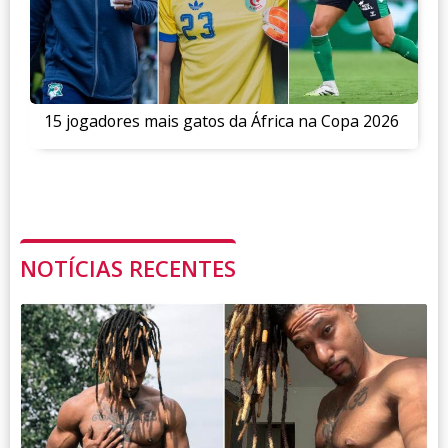
15 jogadores mais gatos da África na Copa 2026
NOTÍCIAS RECENTES