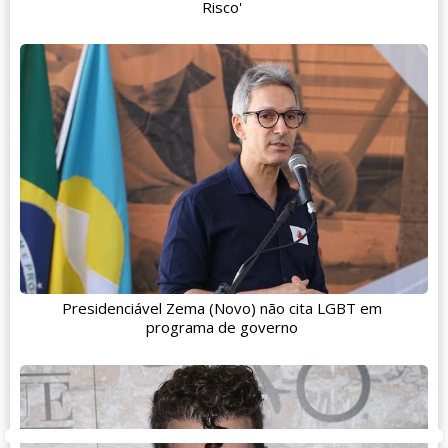
Risco'
Presidenciável Zema (Novo) não cita LGBT em
programa de governo