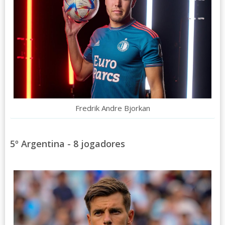
Fredrik Andre Bjorkan
5º Argentina - 8 jogadores