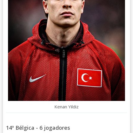
Kenan Yildiz
14º Bélgica - 6 jogadores