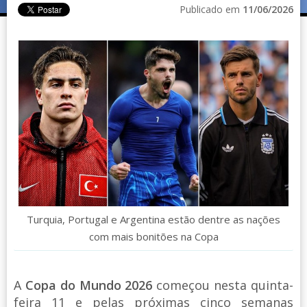
Publicado em
11/06/2026
Turquia, Portugal e Argentina estão dentre as nações
com mais bonitões na Copa
A
Copa do Mundo 2026
começou nesta quinta-
feira 11 e pelas próximas cinco semanas