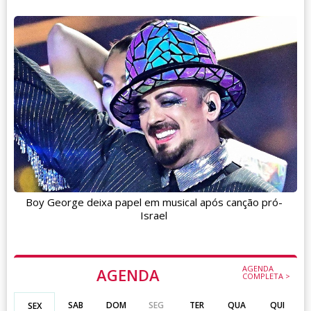
Boy George deixa papel em musical após canção pró-
Israel
AGENDA
AGENDA
COMPLETA >
SAB
DOM
SEG
TER
QUA
QUI
SEX