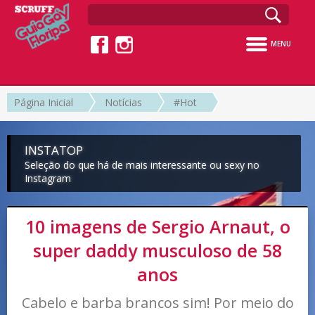
MENU
Página Inicial
Notícias
#Hot
INSTATOP
Seleção do que há de mais interessante ou sexy no
Instagram
10 imagens de Sergio Arnaut, o
super daddy musculoso de 58
anos
Cabelo e barba brancos sim! Por meio do