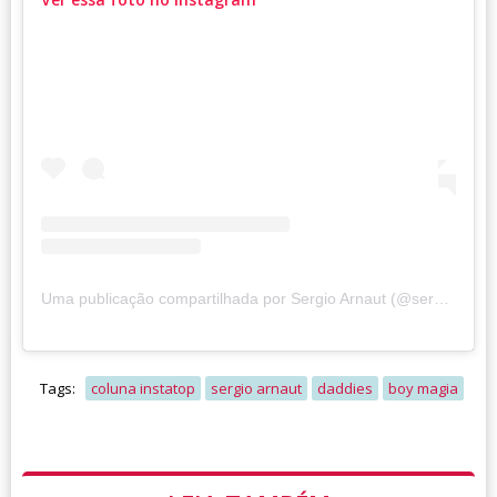
Uma publicação compartilhada por Sergio Arnaut (@sergioarnaut)
Tags:
coluna instatop
sergio arnaut
daddies
boy magia