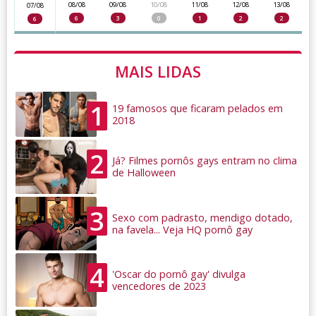
08/08
09/08
10/08
11/08
12/08
13/08
07/08
6
3
0
1
2
2
6
MAIS LIDAS
1
19 famosos que ficaram pelados em
2018
2
Já? Filmes pornôs gays entram no clima
de Halloween
3
Sexo com padrasto, mendigo dotado,
na favela... Veja HQ pornô gay
4
'Oscar do pornô gay' divulga
vencedores de 2023