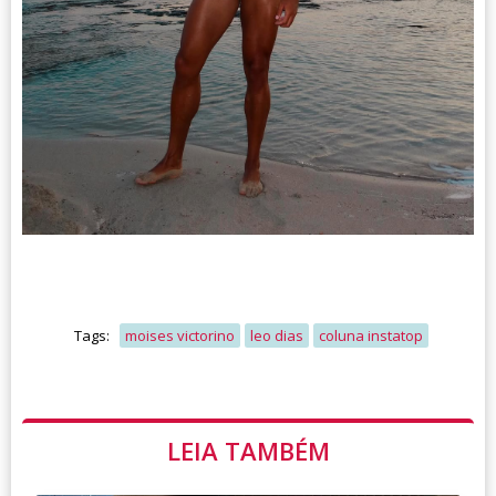
Tags:
moises victorino
leo dias
coluna instatop
LEIA TAMBÉM