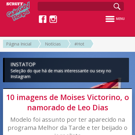
MENU
Página Inicial
Notícias
#Hot
INSTATOP
Seleção do que há de mais interessante ou sexy no
Instagram
10 imagens de Moises Victorino, o
namorado de Leo Dias
Modelo foi assunto por ter aparecido na
programa Melhor da Tarde e ter beijado o