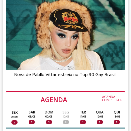
Nova de Pabllo Vittar estreia no Top 30 Gay Brasil
AGENDA
AGENDA
COMPLETA >
SAB
DOM
SEG
TER
QUA
QUI
SEX
08/08
09/08
10/08
11/08
12/08
13/08
07/08
6
3
0
1
2
2
6