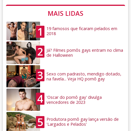
MAIS LIDAS
1
19 famosos que ficaram pelados em
2018
2
Já? Filmes pornôs gays entram no clima
de Halloween
3
Sexo com padrasto, mendigo dotado,
na favela... Veja HQ pornô gay
4
'Oscar do pornô gay' divulga
vencedores de 2023
5
Produtora pornô gay lança versão de
'Largados e Pelados'