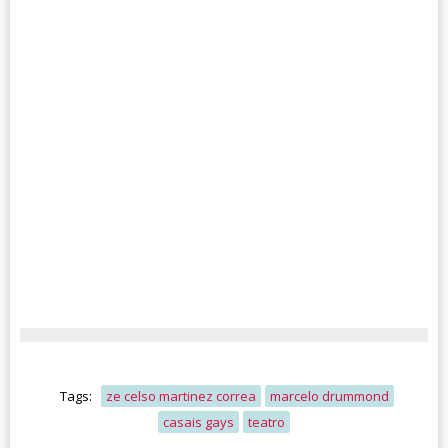
Tags:
ze celso martinez correa
marcelo drummond
casais gays
teatro