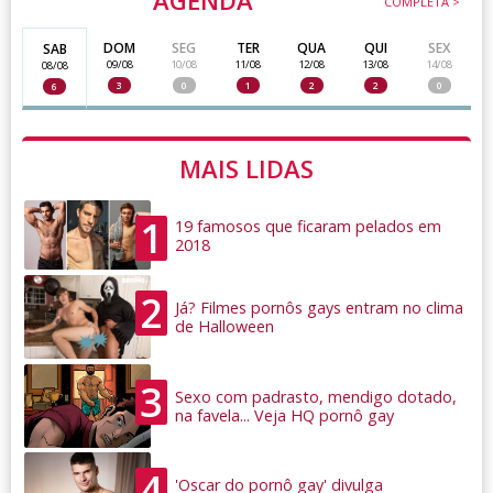
COMPLETA >
DOM
SEG
TER
QUA
QUI
SEX
SAB
09/08
10/08
11/08
12/08
13/08
14/08
08/08
3
0
1
2
2
0
6
MAIS LIDAS
1
19 famosos que ficaram pelados em
2018
2
Já? Filmes pornôs gays entram no clima
de Halloween
3
Sexo com padrasto, mendigo dotado,
na favela... Veja HQ pornô gay
4
'Oscar do pornô gay' divulga