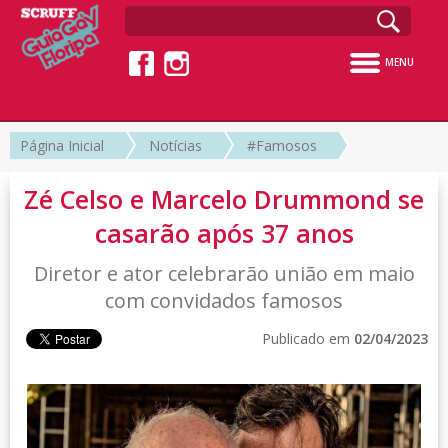
MENU
Página Inicial
Notícias
#Famosos
Zé Celso e Marcelo Drummond se
casarão após 37 anos
Diretor e ator celebrarão união em maio
com convidados famosos
Publicado em
02/04/2023