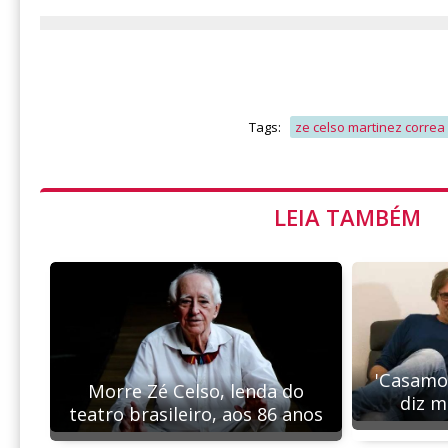
Tags:
ze celso martinez correa
LEIA TAMBÉM
'Casamos
Morre Zé Celso, lenda do
diz m
teatro brasileiro, aos 86 anos