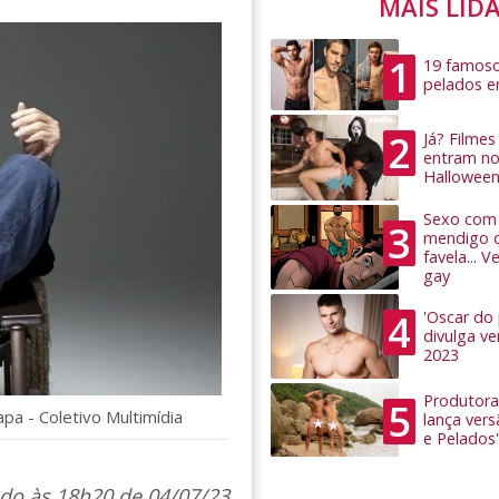
MAIS LID
1
19 famoso
pelados 
2
Já? Filme
entram no
Hallowee
Sexo com 
3
mendigo 
favela... 
gay
4
'Oscar do
divulga v
2023
Produtora
5
pa - Coletivo Multimídia
lança ver
e Pelados'
ado às 18h20 de 04/07/23