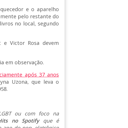
 aquecedor e o aparelho
amente pelo restante do
ivros no local, segundo
t e Victor Rosa devem
ia em observação.
iciamente após 37 anos
zyna Uzona, que leva o
58.
s LGBT ou com foco na
Hits no Spotify
que é
 ano do pop, eletrônico