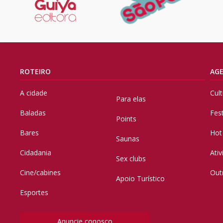
ROTEIRO
AG
A cidade
Cul
Para elas
Baladas
Fes
Points
Bares
Hot
Saunas
Cidadania
Ati
Sex clubs
Cine/cabines
Out
Apoio Turístico
Esportes
Anuncie conosco