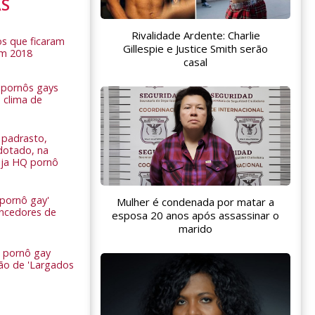
AS
Rivalidade Ardente: Charlie
s que ficaram
Gillespie e Justice Smith serão
em 2018
casal
s pornôs gays
 clima de
n
padrasto,
dotado, na
Veja HQ pornô
 pornô gay'
Mulher é condenada por matar a
encedores de
esposa 20 anos após assassinar o
marido
 pornô gay
são de 'Largados