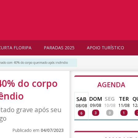
CURTA FLORIPA
PARADAS 2025
APOIO TURÍSTICO
rnado com 40% do corpo queimado após incêndio
 40% do corpo
AGENDA
êndio
DOM
SEG
TER
Q
SAB
09/08
10/08
11/08
12
08/08
stado grave após seu
3
0
1
6
go
Publicado em
04/07/2023