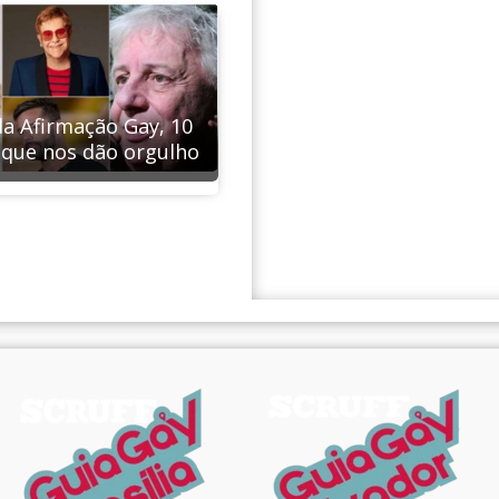
da Afirmação Gay, 10
que nos dão orgulho