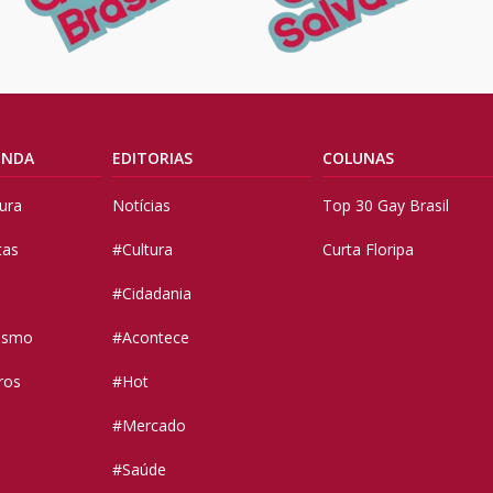
ENDA
EDITORIAS
COLUNAS
tura
Notícias
Top 30 Gay Brasil
tas
#Cultura
Curta Floripa
#Cidadania
vismo
#Acontece
ros
#Hot
#Mercado
#Saúde