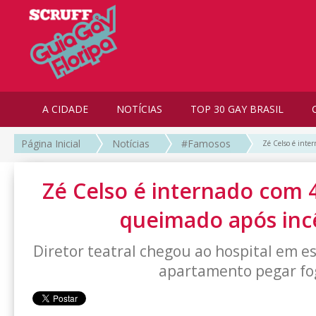
A CIDADE
NOTÍCIAS
TOP 30 GAY BRASIL
Página Inicial
Notícias
#Famosos
Zé Celso é inte
Zé Celso é internado com
queimado após inc
Diretor teatral chegou ao hospital em e
apartamento pegar fo