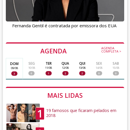
Fernanda Gentil é contratada por emissora dos EUA
AGENDA
AGENDA
COMPLETA >
SEG
TER
QUA
QUI
SEX
SAB
DOM
10/08
11/08
12/08
13/08
14/08
15/08
09/08
0
1
2
2
0
0
3
MAIS LIDAS
1
19 famosos que ficaram pelados em
2018