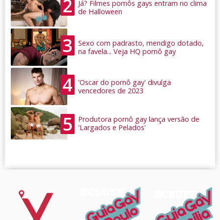
2
Já? Filmes pornôs gays entram no clima
de Halloween
3
Sexo com padrasto, mendigo dotado,
na favela... Veja HQ pornô gay
4
'Oscar do pornô gay' divulga
vencedores de 2023
5
Produtora pornô gay lança versão de
'Largados e Pelados'