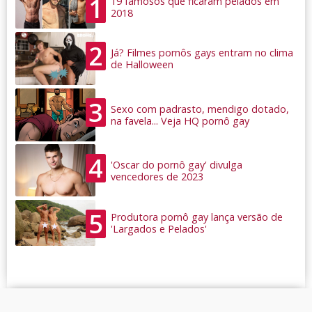
1
19 famosos que ficaram pelados em
2018
2
Já? Filmes pornôs gays entram no clima
de Halloween
3
Sexo com padrasto, mendigo dotado,
na favela... Veja HQ pornô gay
4
'Oscar do pornô gay' divulga
vencedores de 2023
5
Produtora pornô gay lança versão de
'Largados e Pelados'