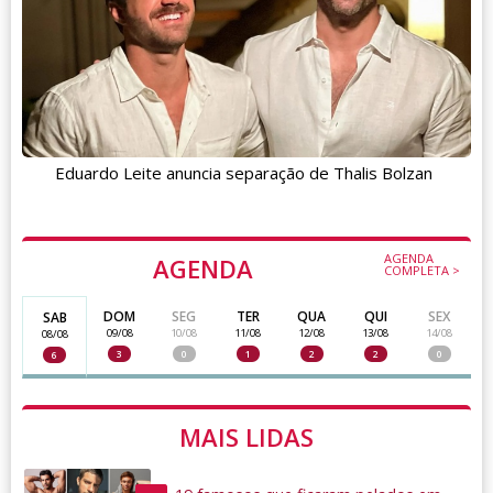
Eduardo Leite anuncia separação de Thalis Bolzan
AGENDA
AGENDA
COMPLETA >
DOM
SEG
TER
QUA
QUI
SEX
SAB
09/08
10/08
11/08
12/08
13/08
14/08
08/08
3
0
1
2
2
0
6
MAIS LIDAS