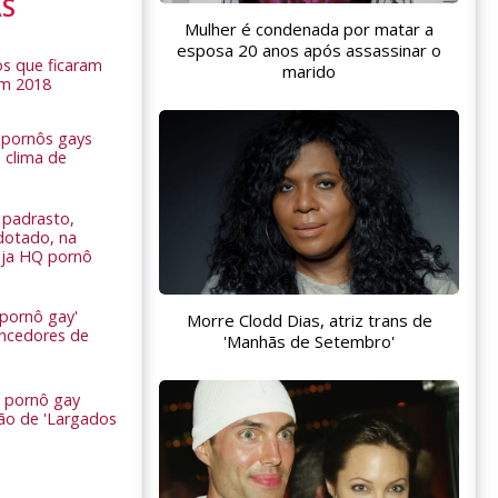
AS
Mulher é condenada por matar a
esposa 20 anos após assassinar o
s que ficaram
marido
em 2018
s pornôs gays
 clima de
n
padrasto,
dotado, na
Veja HQ pornô
 pornô gay'
Morre Clodd Dias, atriz trans de
encedores de
'Manhãs de Setembro'
 pornô gay
são de 'Largados