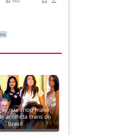
era
ay que criou maior
de acolhida trans do
Brasil