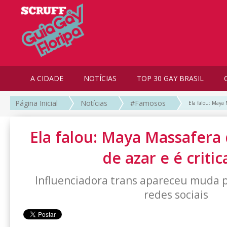
A CIDADE
NOTÍCIAS
TOP 30 GAY BRASIL
Página Inicial
Notícias
#Famosos
Ela falou: Maya 
Ela falou: Maya Massafera 
de azar e é criti
Influenciadora trans apareceu muda p
redes sociais