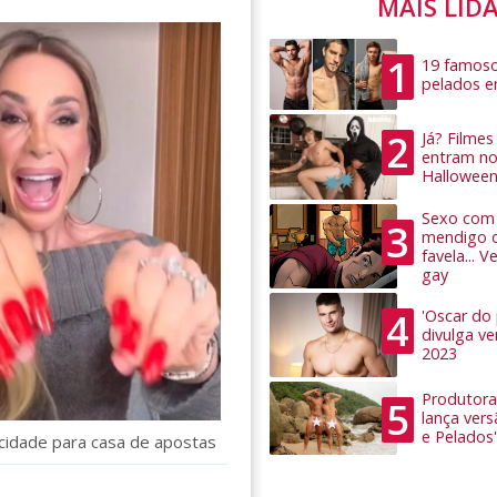
MAIS LID
1
19 famoso
pelados 
2
Já? Filme
entram no
Hallowee
Sexo com 
3
mendigo 
favela... 
gay
4
'Oscar do
divulga v
2023
Produtora
5
lança ver
e Pelados'
licidade para casa de apostas