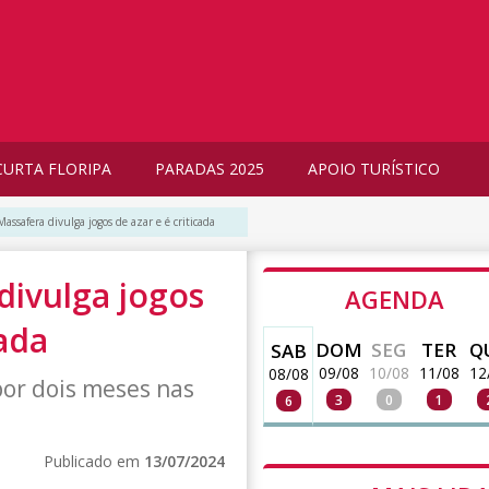
CURTA FLORIPA
PARADAS 2025
APOIO TURÍSTICO
Massafera divulga jogos de azar e é criticada
divulga jogos
AGENDA
cada
DOM
SEG
TER
Q
SAB
09/08
10/08
11/08
12
08/08
or dois meses nas
3
0
1
6
Publicado em
13/07/2024