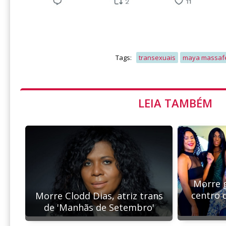
Tags:
transexuais
maya massaf
LEIA TAMBÉM
Morre g
centro 
Morre Clodd Dias, atriz trans
de 'Manhãs de Setembro'