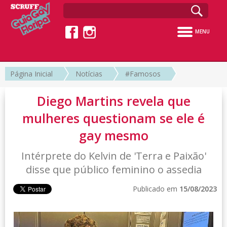
MENU
Página Inicial
Notícias
#Famosos
Diego Martins revela que
mulheres questionam se ele é
gay mesmo
Intérprete do Kelvin de 'Terra e Paixão'
disse que público feminino o assedia
Publicado em
15/08/2023