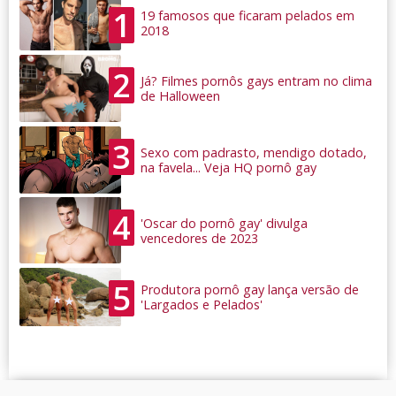
1
19 famosos que ficaram pelados em
2018
2
Já? Filmes pornôs gays entram no clima
de Halloween
3
Sexo com padrasto, mendigo dotado,
na favela... Veja HQ pornô gay
4
'Oscar do pornô gay' divulga
vencedores de 2023
5
Produtora pornô gay lança versão de
'Largados e Pelados'