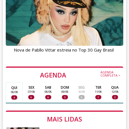
Nova de Pabllo Vittar estreia no Top 30 Gay Brasil
AGENDA
AGENDA
COMPLETA >
SEX
SAB
DOM
SEG
TER
QUA
QUI
07/08
08/08
09/08
10/08
11/08
12/08
06/08
6
6
3
0
1
2
4
MAIS LIDAS