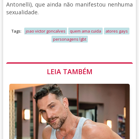
Antonelli), que ainda não manifestou nenhuma
sexualidade.
Tags:
joao victor goncalves
quem ama cuida
atores gays
personagens lgbt
LEIA TAMBÉM