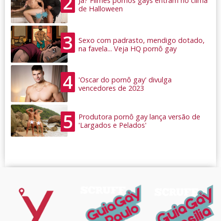
2
Já? Filmes pornôs gays entram no clima
de Halloween
3
Sexo com padrasto, mendigo dotado,
na favela... Veja HQ pornô gay
4
'Oscar do pornô gay' divulga
vencedores de 2023
5
Produtora pornô gay lança versão de
'Largados e Pelados'