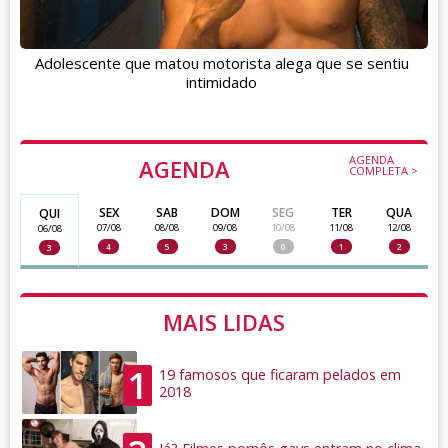
Adolescente que matou motorista alega que se sentiu
intimidado
AGENDA
AGENDA
COMPLETA >
SEX
SAB
DOM
SEG
TER
QUA
QUI
07/08
08/08
09/08
10/08
11/08
12/08
06/08
4
5
3
0
1
2
3
MAIS LIDAS
1
19 famosos que ficaram pelados em
2018