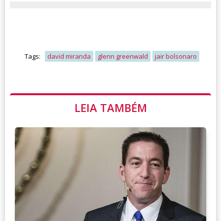
Tags:
david miranda
glenn greenwald
jair bolsonaro
LEIA TAMBÉM