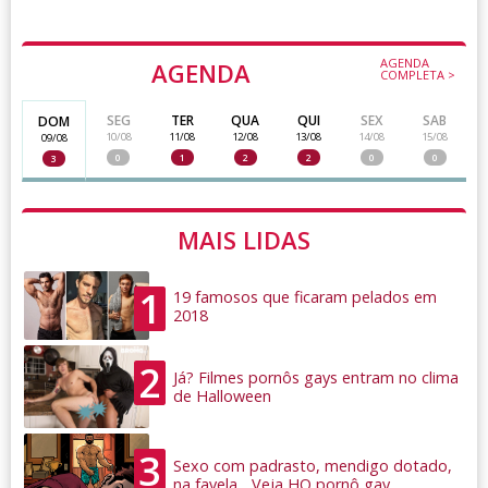
AGENDA
AGENDA
COMPLETA >
SEG
TER
QUA
QUI
SEX
SAB
DOM
10/08
11/08
12/08
13/08
14/08
15/08
09/08
0
1
2
2
0
0
3
MAIS LIDAS
1
19 famosos que ficaram pelados em
2018
2
Já? Filmes pornôs gays entram no clima
de Halloween
3
Sexo com padrasto, mendigo dotado,
na favela... Veja HQ pornô gay