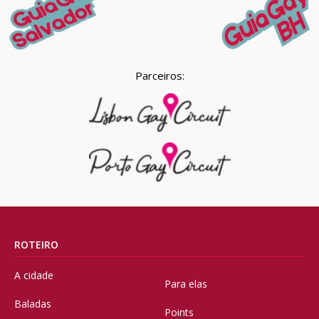
Parceiros:
ROTEIRO
A cidade
Para elas
Baladas
Points