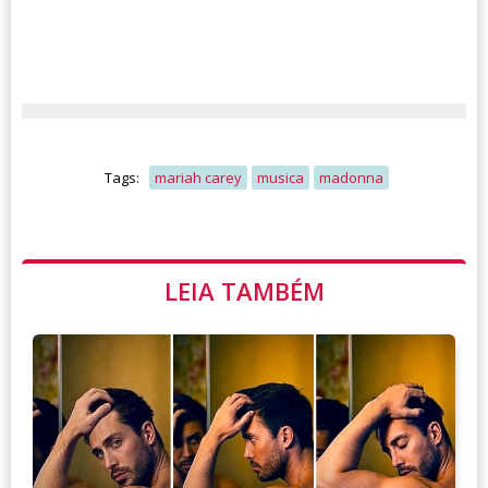
Tags:
mariah carey
musica
madonna
LEIA TAMBÉM