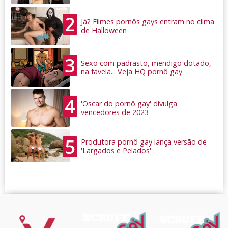
2
Já? Filmes pornôs gays entram no clima
de Halloween
3
Sexo com padrasto, mendigo dotado,
na favela... Veja HQ pornô gay
4
'Oscar do pornô gay' divulga
vencedores de 2023
5
Produtora pornô gay lança versão de
'Largados e Pelados'