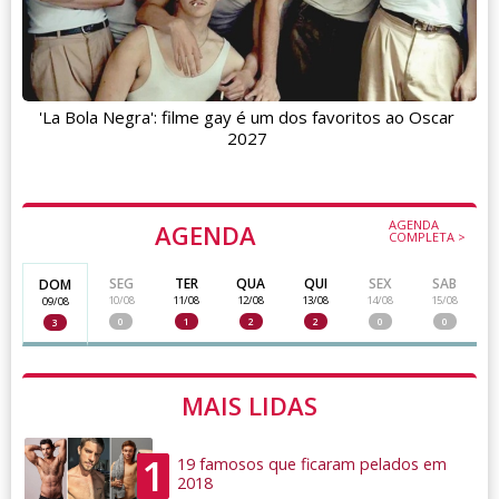
'La Bola Negra': filme gay é um dos favoritos ao Oscar
2027
AGENDA
AGENDA
COMPLETA >
SEG
TER
QUA
QUI
SEX
SAB
DOM
10/08
11/08
12/08
13/08
14/08
15/08
09/08
0
1
2
2
0
0
3
MAIS LIDAS
1
19 famosos que ficaram pelados em
2018