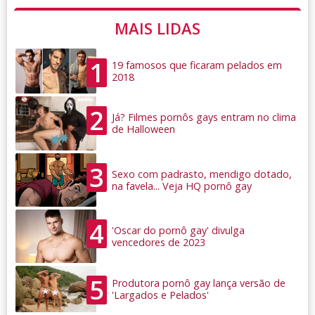
MAIS LIDAS
1
19 famosos que ficaram pelados em
2018
2
Já? Filmes pornôs gays entram no clima
de Halloween
3
Sexo com padrasto, mendigo dotado,
na favela... Veja HQ pornô gay
4
'Oscar do pornô gay' divulga
vencedores de 2023
5
Produtora pornô gay lança versão de
'Largados e Pelados'