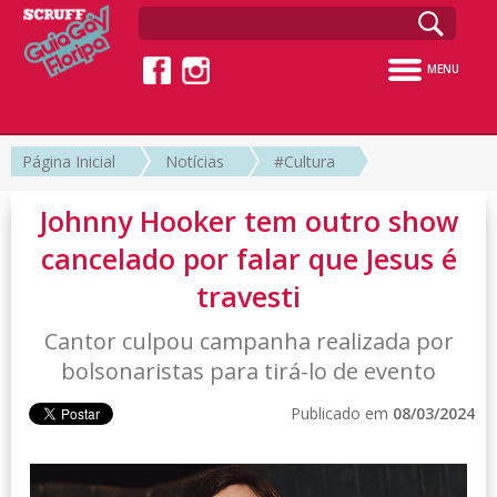
MENU
Página Inicial
Notícias
#Cultura
Johnny Hooker tem outro show
cancelado por falar que Jesus é
travesti
Cantor culpou campanha realizada por
bolsonaristas para tirá-lo de evento
Publicado em
08/03/2024