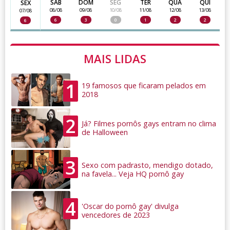
SAB
DOM
SEG
TER
QUA
QUI
SEX
08/08
09/08
10/08
11/08
12/08
13/08
07/08
6
3
0
1
2
2
6
MAIS LIDAS
1
19 famosos que ficaram pelados em
2018
2
Já? Filmes pornôs gays entram no clima
de Halloween
3
Sexo com padrasto, mendigo dotado,
na favela... Veja HQ pornô gay
4
'Oscar do pornô gay' divulga
vencedores de 2023