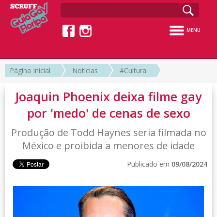
MENU
Página Inicial
Notícias
#Cultura
Joaquin Phoenix deixa filme gay
por 'medo' de cenas de sexo
Produção de Todd Haynes seria filmada no
México e proibida a menores de idade
Publicado em
09/08/2024