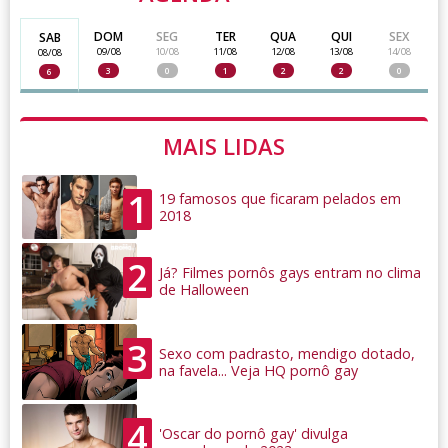
DOM
SEG
TER
QUA
QUI
SEX
SAB
09/08
10/08
11/08
12/08
13/08
14/08
08/08
3
0
1
2
2
0
6
MAIS LIDAS
1
19 famosos que ficaram pelados em
2018
2
Já? Filmes pornôs gays entram no clima
de Halloween
3
Sexo com padrasto, mendigo dotado,
na favela... Veja HQ pornô gay
4
'Oscar do pornô gay' divulga