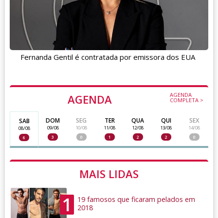
Fernanda Gentil é contratada por emissora dos EUA
AGENDA
AGENDA
COMPLETA >
DOM
SEG
TER
QUA
QUI
SEX
SAB
09/08
10/08
11/08
12/08
13/08
14/08
08/08
3
0
1
2
2
0
6
MAIS LIDAS
1
19 famosos que ficaram pelados em
2018