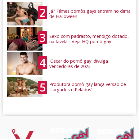
2
Já? Filmes pornôs gays entram no clima
de Halloween
3
Sexo com padrasto, mendigo dotado,
na favela... Veja HQ pornô gay
4
'Oscar do pornô gay' divulga
vencedores de 2023
5
Produtora pornô gay lança versão de
'Largados e Pelados'