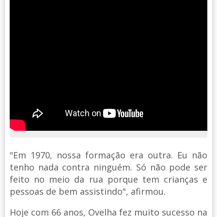
"Em 1970, nossa formação era outra. Eu não
tenho nada contra ninguém. Só não pode ser
feito no meio da rua porque tem crianças e
pessoas de bem assistindo", afirmou.
Hoje com 66 anos, Ovelha fez muito sucesso na