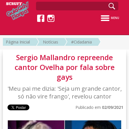
MENU
Página Inicial
Notícias
#Cidadania
Sergio Mallandro repreende
cantor Ovelha por fala sobre
gays
'Meu pai me dizia: 'Seja um grande cantor,
só não vire frango', revelou cantor
Publicado em
02/09/2021