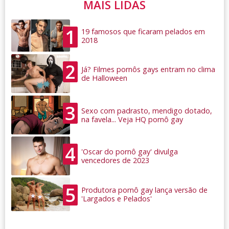
MAIS LIDAS
1
19 famosos que ficaram pelados em
2018
2
Já? Filmes pornôs gays entram no clima
de Halloween
3
Sexo com padrasto, mendigo dotado,
na favela... Veja HQ pornô gay
4
'Oscar do pornô gay' divulga
vencedores de 2023
5
Produtora pornô gay lança versão de
'Largados e Pelados'