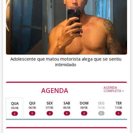
Adolescente que matou motorista alega que se sentiu
intimidado
AGENDA
AGENDA
COMPLETA >
QUI
SEX
SAB
DOM
SEG
TER
QUA
06/08
07/08
08/08
09/08
10/08
11/08
05/08
3
4
5
3
0
1
2