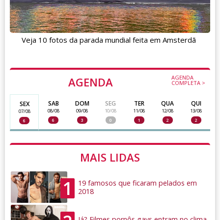
Veja 10 fotos da parada mundial feita em Amsterdã
AGENDA
AGENDA
COMPLETA >
SAB
DOM
SEG
TER
QUA
QUI
SEX
08/08
09/08
10/08
11/08
12/08
13/08
07/08
6
3
0
1
2
2
6
MAIS LIDAS
1
19 famosos que ficaram pelados em
2018
Já? Filmes pornôs gays entram no clima