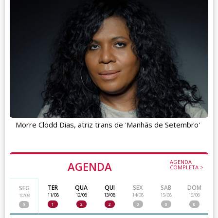
Morre Clodd Dias, atriz trans de 'Manhãs de Setembro'
AGENDA
AGENDA
COMPLETA >
TER
QUA
QUI
SEX
SAB
DOM
SEG
11/08
12/08
13/08
14/08
15/08
16/08
10/08
1
2
2
0
0
0
0