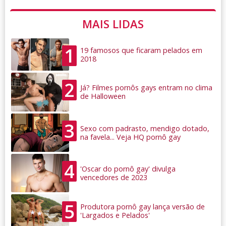
MAIS LIDAS
1
19 famosos que ficaram pelados em
2018
2
Já? Filmes pornôs gays entram no clima
de Halloween
3
Sexo com padrasto, mendigo dotado,
na favela... Veja HQ pornô gay
4
'Oscar do pornô gay' divulga
vencedores de 2023
5
Produtora pornô gay lança versão de
'Largados e Pelados'