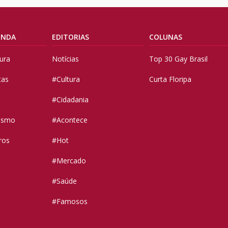
ENDA
EDITORIAS
COLUNAS
tura
Notícias
Top 30 Gay Brasil
tas
#Cultura
Curta Floripa
#Cidadania
vismo
#Acontece
ros
#Hot
#Mercado
#Saúde
#Famosos