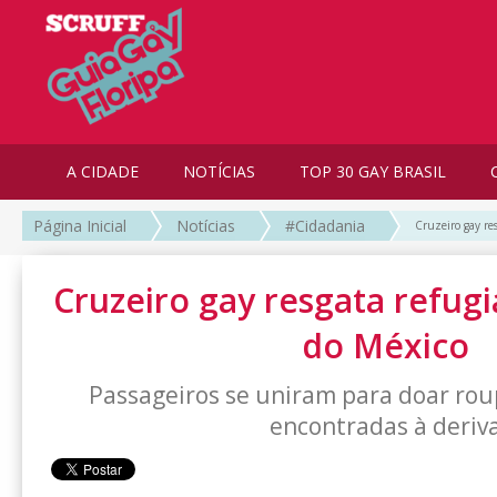
A CIDADE
NOTÍCIAS
TOP 30 GAY BRASIL
Página Inicial
Notícias
#Cidadania
Cruzeiro gay re
Cruzeiro gay resgata refug
do México
Passageiros se uniram para doar rou
encontradas à deriv