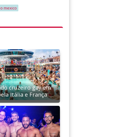
do mexico
do cruzeiro gay em
ela Itália e França