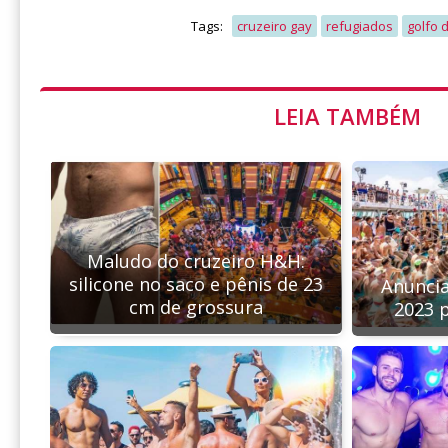
Tags:
cruzeiro gay
refugiados
golfo 
LEIA TAMBÉM
Maludo do cruzeiro H&H:
silicone no saco e pênis de 23
Anuncia
cm de grossura
2023 p