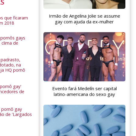
AS
Irmão de Angelina Jolie se assume
s que ficaram
gay com ajuda da ex-mulher
em 2018
s pornôs gays
 clima de
n
padrasto,
dotado, na
Veja HQ pornô
 pornô gay'
Evento fará Medelín ser capital
encedores de
latino-americana do sexo gay
 pornô gay
são de 'Largados