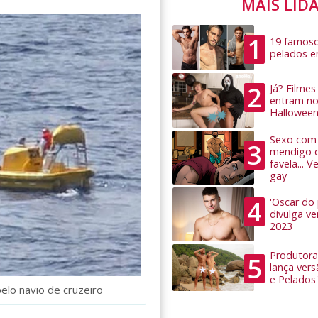
MAIS LID
1
19 famoso
pelados 
2
Já? Filme
entram no
Hallowee
Sexo com 
3
mendigo 
favela... 
gay
4
'Oscar do
divulga v
2023
Produtora
5
lança ver
e Pelados'
elo navio de cruzeiro