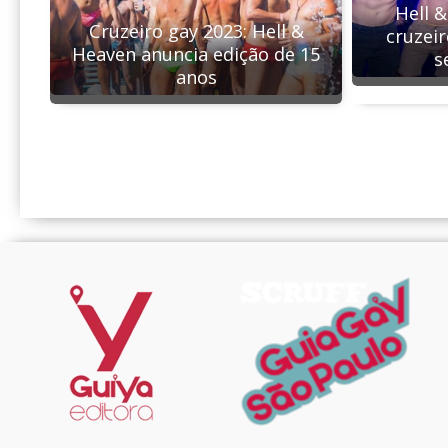
Hell 
Cruzeiro gay 2023: Hell &
cruzeir
Heaven anuncia edição de 15
s
anos