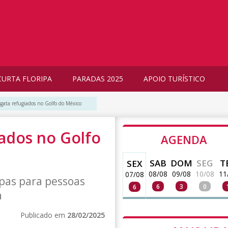
CURTA FLORIPA
PARADAS 2025
APOIO TURÍSTICO
sgata refugiados no Golfo do México
iados no Golfo
AGENDA
SAB
DOM
SEG
T
SEX
08/08
09/08
10/08
11
07/08
pas para pessoas
6
3
0
6
a
Publicado em
28/02/2025