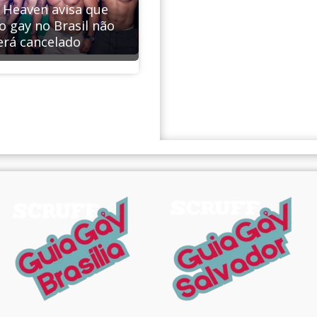
& Heaven avisa que
o gay no Brasil não
erá cancelado