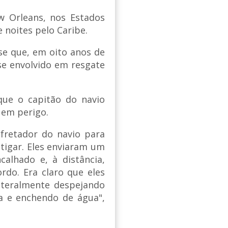
ew Orleans, nos Estados
 noites pelo Caribe.
se que, em oito anos de
e envolvido em resgate
que o capitão do navio
 em perigo.
retador do navio para
stigar. Eles enviaram um
calhado e, à distância,
do. Era claro que eles
iteralmente despejando
va e enchendo de água",