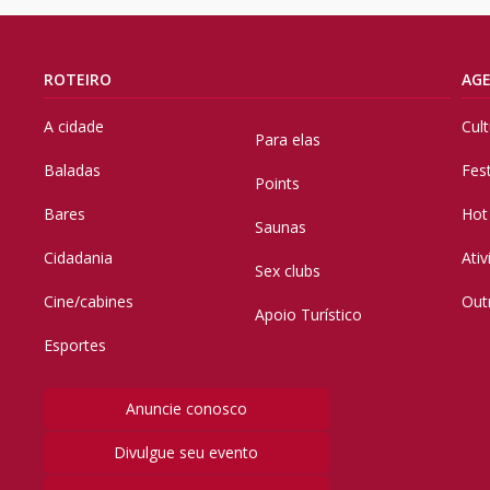
ROTEIRO
AG
A cidade
Cul
Para elas
Baladas
Fes
Points
Bares
Hot
Saunas
Cidadania
Ati
Sex clubs
Cine/cabines
Out
Apoio Turístico
Esportes
Anuncie conosco
Divulgue seu evento