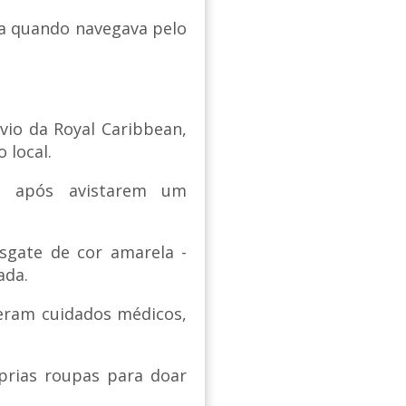
ia quando navegava pelo
avio da Royal Caribbean,
 local.
am após avistarem um
gate de cor amarela -
ada.
eram cuidados médicos,
prias roupas para doar