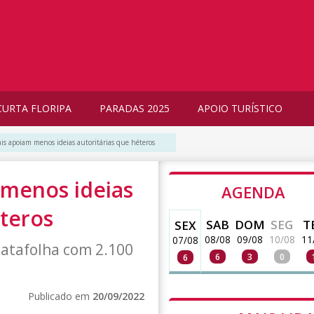
CURTA FLORIPA
PARADAS 2025
APOIO TURÍSTICO
is apoiam menos ideias autoritárias que héteros
 menos ideias
AGENDA
éteros
SAB
DOM
SEG
T
SEX
08/08
09/08
10/08
11
07/08
Datafolha com 2.100
6
3
0
6
Publicado em
20/09/2022