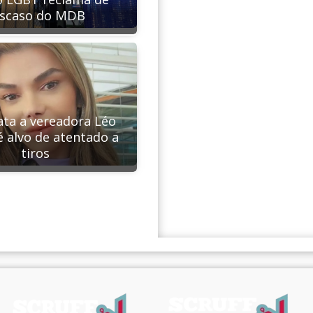
scaso do MDB
ta a vereadora Léo
é alvo de atentado a
tiros