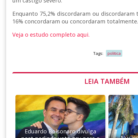
um castigo severo.
Enquanto 75,2% discordaram ou discordaram t
16% concordaram ou concordaram totalmente
Veja o estudo completo aqui.
Tags:
politica
LEIA TAMBÉM
Eduardo Bolsonaro divulga
Núcle