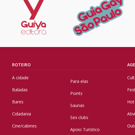
ROTEIRO
AG
A cidade
Cul
Para elas
Baladas
Fes
Points
Bares
Hot
Saunas
Cidadania
Ati
Sex clubs
Cine/cabines
Out
Apoio Turístico