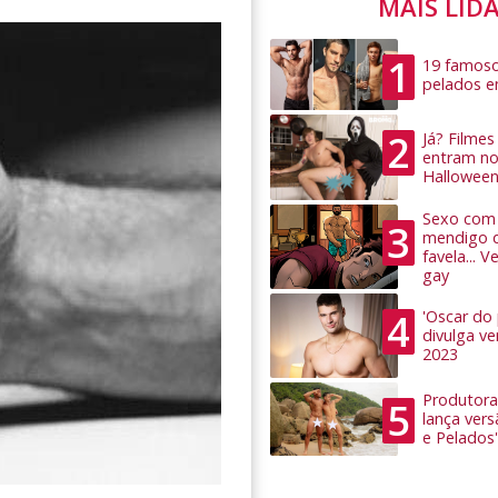
MAIS LID
1
19 famoso
pelados 
2
Já? Filme
entram no
Hallowee
Sexo com 
3
mendigo 
favela... 
gay
4
'Oscar do
divulga v
2023
Produtora
5
lança ver
e Pelados'