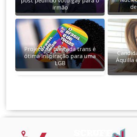
post pedindo voto gay para o
de
irmão
Projeto de bancada trans é
Candida
ótima inspiração para uma
Áquilla 
LGB