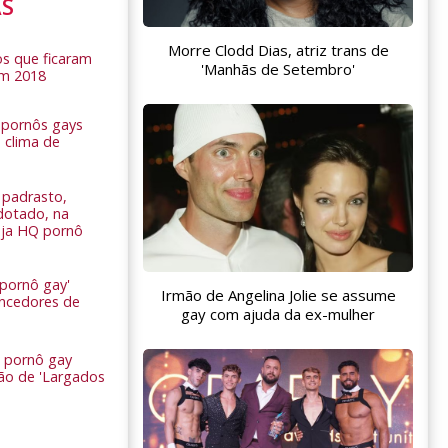
AS
Morre Clodd Dias, atriz trans de
s que ficaram
'Manhãs de Setembro'
em 2018
s pornôs gays
 clima de
n
padrasto,
dotado, na
Veja HQ pornô
 pornô gay'
Irmão de Angelina Jolie se assume
encedores de
gay com ajuda da ex-mulher
 pornô gay
são de 'Largados