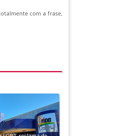
otalmente com a frase,
.
o LGBT reclama de