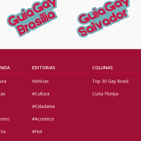
ENDA
EDITORIAS
COLUNAS
tura
Notícias
Top 30 Gay Brasil
tas
#Cultura
Curta Floripa
#Cidadania
vismo
#Acontece
ros
#Hot