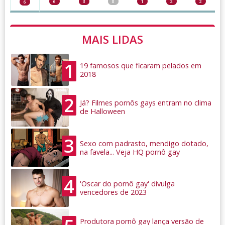
6
3
0
1
2
2
6
MAIS LIDAS
1
19 famosos que ficaram pelados em
2018
2
Já? Filmes pornôs gays entram no clima
de Halloween
3
Sexo com padrasto, mendigo dotado,
na favela... Veja HQ pornô gay
4
'Oscar do pornô gay' divulga
vencedores de 2023
Produtora pornô gay lança versão de