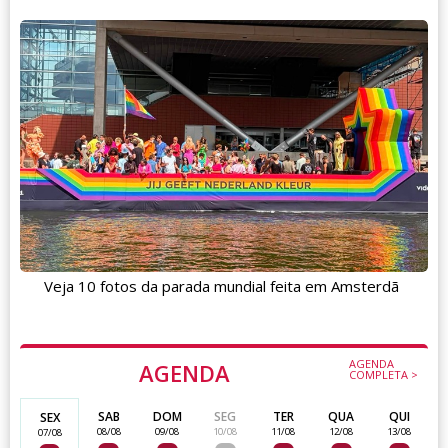
Veja 10 fotos da parada mundial feita em Amsterdã
AGENDA
AGENDA
COMPLETA >
SAB
DOM
SEG
TER
QUA
QUI
SEX
08/08
09/08
10/08
11/08
12/08
13/08
07/08