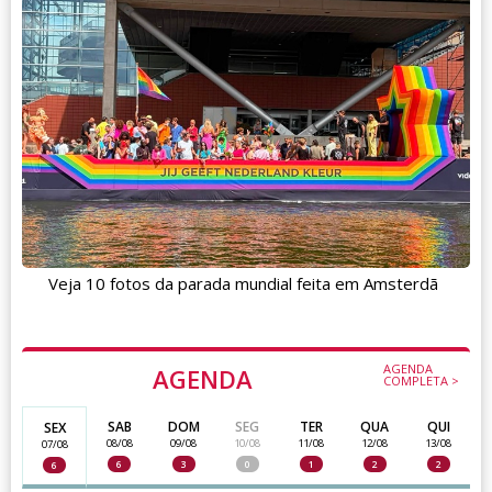
Veja 10 fotos da parada mundial feita em Amsterdã
AGENDA
AGENDA
COMPLETA >
SAB
DOM
SEG
TER
QUA
QUI
SEX
08/08
09/08
10/08
11/08
12/08
13/08
07/08
6
3
0
1
2
2
6