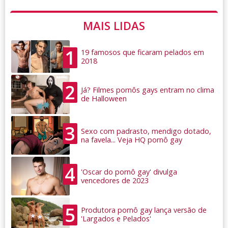
MAIS LIDAS
1
19 famosos que ficaram pelados em
2018
2
Já? Filmes pornôs gays entram no clima
de Halloween
3
Sexo com padrasto, mendigo dotado,
na favela... Veja HQ pornô gay
4
'Oscar do pornô gay' divulga
vencedores de 2023
5
Produtora pornô gay lança versão de
'Largados e Pelados'