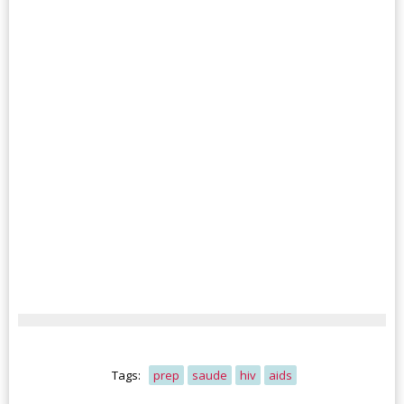
Tags:
prep
saude
hiv
aids