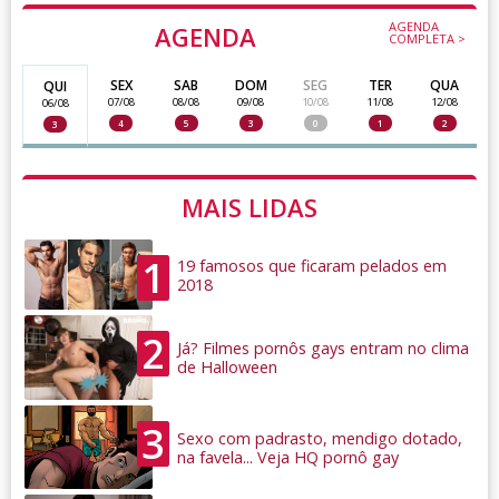
AGENDA
AGENDA
COMPLETA >
SEX
SAB
DOM
SEG
TER
QUA
QUI
07/08
08/08
09/08
10/08
11/08
12/08
06/08
4
5
3
0
1
2
3
MAIS LIDAS
1
19 famosos que ficaram pelados em
2018
2
Já? Filmes pornôs gays entram no clima
de Halloween
3
Sexo com padrasto, mendigo dotado,
na favela... Veja HQ pornô gay